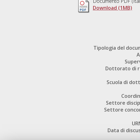
Documento PDF
(Ita
Download (1MB)
Tipologia del doc
A
Super
Dottorato di r
Scuola di dot
Coordi
Settore discip
Settore conco
UR
Data di discu