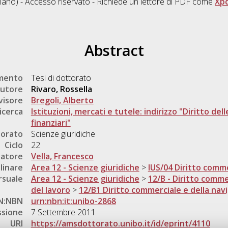
liano) - Accesso riservato - Richiede un lettore di PDF come
Xp
Abstract
umento
Tesi di dottorato
utore
Rivaro, Rossella
visore
Bregoli, Alberto
icerca
Istituzioni, mercati e tutele: indirizzo "Diritto del
finanziari"
torato
Scienze giuridiche
Ciclo
22
natore
Vella, Francesco
linare
Area 12 - Scienze giuridiche
>
IUS/04 Diritto comm
rsuale
Area 12 - Scienze giuridiche
>
12/B - Diritto comme
del lavoro
>
12/B1 Diritto commerciale e della nav
N:NBN
urn:nbn:it:unibo-2868
ssione
7 Settembre 2011
URI
https://amsdottorato.unibo.it/id/eprint/4110