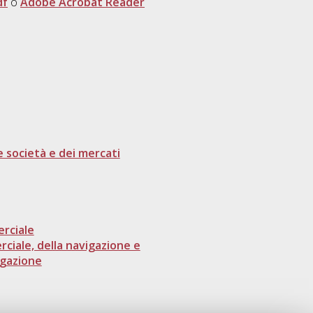
df
o
Adobe Acrobat Reader
le società e dei mercati
erciale
rciale, della navigazione e
igazione