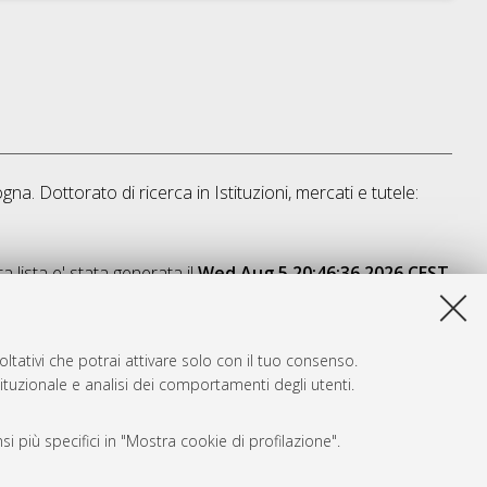
ogna. Dottorato di ricerca in
Istituzioni, mercati e tutele:
a lista e' stata generata il
Wed Aug 5 20:46:36 2026 CEST
.
ltativi che potrai attivare solo con il tuo consenso.
tituzionale e analisi dei comportamenti degli utenti.
i più specifici in "Mostra cookie di profilazione".