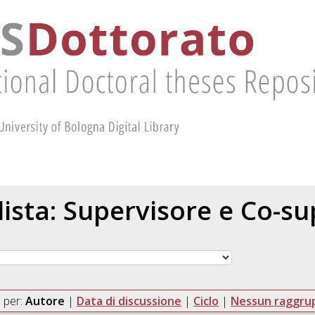
 lista: Supervisore e Co-s
 per:
Autore
|
Data di discussione
|
Ciclo
|
Nessun raggr