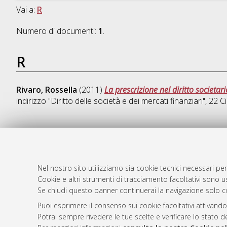
Vai a:
R
Numero di documenti:
1
.
R
Rivaro, Rossella
(2011)
La prescrizione nel diritto societari
indirizzo "Diritto delle società e dei mercati finanziari"
, 22 Ci
AMS Dotto
Atom
ISSN: 2038
Nel nostro sito utilizziamo sia cookie tecnici necessari per
Rss 1.0
Cookie e altri strumenti di tracciamento facoltativi sono us
Servizio i
Se chiudi questo banner continuerai la navigazione solo c
Rss 2.0
Impostazio
Informativa
Puoi esprimere il consenso sui cookie facoltativi attivando
Potrai sempre rivedere le tue scelte e verificare lo stato 
Condizioni 