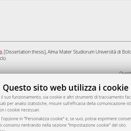
o
, [Dissertation thesis], Alma Mater Studiorum Università di Bol
clo.
Quest
Questo sito web utilizza i cookie
rato
-7946
 il suo funzionamento, sia cookie e altri strumenti di tracciamento faco
ati per analisi statistiche, misure sull'efficacia della comunicazione is
mplementato e gestito da
AlmaDL
on i cookie necessari.
ni Cookie
 sulla privacy
 l'opzione in "Personalizza cookie" e, se vuoi, potrai esprimere consens
dei consensi rientrando nella sezione "Impostazione cookie" del sito.
d’uso del sito