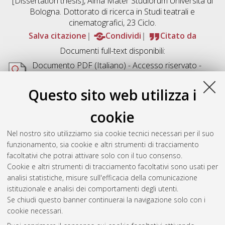
[Dissertation thesis], Alma Mater Studiorum Università di
Bologna. Dottorato di ricerca in
Studi teatrali e
cinematografici
, 23 Ciclo.
Salva citazione
Condividi
Citato da
Documenti full-text disponibili:
Documento PDF
(Italiano) - Accesso riservato -
Richiede un lettore di PDF come
Xpdf
o
Adobe
Acrobat Reader
Questo sito web utilizza i
Download (2MB)
cookie
Abstract
Nel nostro sito utilizziamo sia cookie tecnici necessari per il suo
funzionamento, sia cookie e altri strumenti di tracciamento
Altri metadati
facoltativi che potrai attivare solo con il tuo consenso.
Cookie e altri strumenti di tracciamento facoltativi sono usati per
Gestione del documento:
analisi statistiche, misure sull'efficacia della comunicazione
istituzionale e analisi dei comportamenti degli utenti.
Se chiudi questo banner continuerai la navigazione solo con i
cookie necessari.
Atom