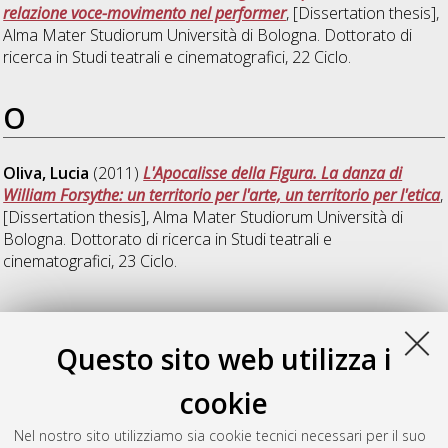
relazione voce-movimento nel performer
, [Dissertation thesis],
Alma Mater Studiorum Università di Bologna. Dottorato di
ricerca in
Studi teatrali e cinematografici
, 22 Ciclo.
O
Oliva, Lucia
(2011)
L'Apocalisse della Figura. La danza di
William Forsythe: un territorio per l'arte, un territorio per l'etica
,
[Dissertation thesis], Alma Mater Studiorum Università di
Bologna. Dottorato di ricerca in
Studi teatrali e
cinematografici
, 23 Ciclo.
S
Questo sito web utilizza i
Silva Peretta, Eden
(2010)
Anticorpi. La danza Butō come
cookie
matrice epistemologica per una pedagogia critica del corpo
,
[Dissertation thesis], Alma Mater Studiorum Università di
Nel nostro sito utilizziamo sia cookie tecnici necessari per il suo
Bologna. Dottorato di ricerca in
Studi teatrali e