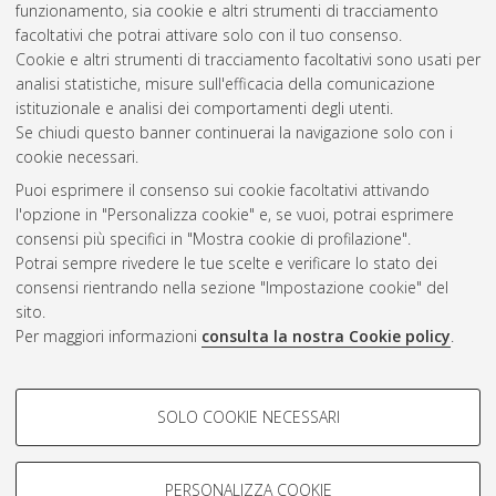
funzionamento, sia cookie e altri strumenti di tracciamento
cinematografici
, 22 Ciclo.
facoltativi che potrai attivare solo con il tuo consenso.
Cookie e altri strumenti di tracciamento facoltativi sono usati per
Questa lista e' stata generata il
Thu Aug 6 20:43:48 2026
analisi statistiche, misure sull'efficacia della comunicazione
CEST
.
istituzionale e analisi dei comportamenti degli utenti.
Se chiudi questo banner continuerai la navigazione solo con i
cookie necessari.
Atom
Puoi esprimere il consenso sui cookie facoltativi attivando
Rss 1.0
l'opzione in "Personalizza cookie" e, se vuoi, potrai esprimere
consensi più specifici in "Mostra cookie di profilazione".
Rss 2.0
Potrai sempre rivedere le tue scelte e verificare lo stato dei
consensi rientrando nella sezione "Impostazione cookie" del
AMS Dottorato
sito.
Per maggiori informazioni
consulta la nostra Cookie policy
.
ISSN: 2038-7946
Servizio implementato e gestito da
AlmaDL
Impostazioni Cookie
COOKIE DI PROFILAZIONE -
SOLO COOKIE NECESSARI
Informativa sulla privacy
FACOLTATIVI
Condizioni d’uso del sito
Si tratta di cookie utilizzati per analizzare le caratteristiche della
navigazione degli utenti, creare profili in base al loro comportamento
PERSONALIZZA COOKIE