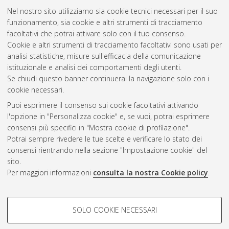
Nel nostro sito utilizziamo sia cookie tecnici necessari per il suo
funzionamento, sia cookie e altri strumenti di tracciamento
facoltativi che potrai attivare solo con il tuo consenso.
Cookie e altri strumenti di tracciamento facoltativi sono usati per
Gestione del documento:
analisi statistiche, misure sull'efficacia della comunicazione
istituzionale e analisi dei comportamenti degli utenti.
Se chiudi questo banner continuerai la navigazione solo con i
cookie necessari.
Atom
Puoi esprimere il consenso sui cookie facoltativi attivando
Rss 1.0
l'opzione in "Personalizza cookie" e, se vuoi, potrai esprimere
consensi più specifici in "Mostra cookie di profilazione".
Rss 2.0
Potrai sempre rivedere le tue scelte e verificare lo stato dei
consensi rientrando nella sezione "Impostazione cookie" del
sito.
AMS Dottorato
Per maggiori informazioni
consulta la nostra Cookie policy
.
ISSN: 2038-7946
Servizio implementato e gestito da
AlmaDL
Impostazioni Cookie
COOKIE DI PROFILAZIONE -
SOLO COOKIE NECESSARI
Informativa sulla privacy
FACOLTATIVI
Condizioni d’uso del sito