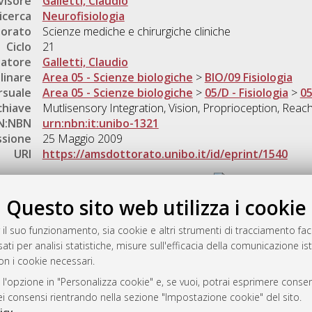
visore
Galletti, Claudio
icerca
Neurofisiologia
torato
Scienze mediche e chirurgiche cliniche
Ciclo
21
natore
Galletti, Claudio
linare
Area 05 - Scienze biologiche
>
BIO/09 Fisiologia
rsuale
Area 05 - Scienze biologiche
>
05/D - Fisiologia
>
05
chiave
Mutlisensory Integration, Vision, Proprioception, Reach
N:NBN
urn:nbn:it:unibo-1321
ssione
25 Maggio 2009
URI
https://amsdottorato.unibo.it/id/eprint/1540
Gestione del documento:
Questo sito web utilizza i cookie
 il suo funzionamento, sia cookie e altri strumenti di tracciamento faco
rato
ati per analisi statistiche, misure sull'efficacia della comunicazione is
-7946
on i cookie necessari.
mplementato e gestito da
AlmaDL
 l'opzione in "Personalizza cookie" e, se vuoi, potrai esprimere consens
ni Cookie
dei consensi rientrando nella sezione "Impostazione cookie" del sito.
 sulla privacy