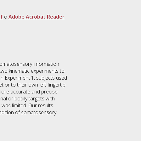
f
o
Adobe Acrobat Reader
 somatosensory information
 two kinematic experiments to
n Experiment 1, subjects used
 or to their own left fingertip
 more accurate and precise
al or bodily targets with
was limited. Our results
addition of somatosensory