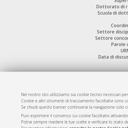
Super
Dottorato di r
Scuola di dot
Coordi
Settore discip
Settore conco
Parole 
UR
Data di discu
Nel nostro sito utilizziamo sia cookie tecnici necessari per
AMS Dotto
Atom
Cookie e altri strumenti di tracciamento facoltativi sono us
ISSN: 2038
Se chiudi questo banner continuerai la navigazione solo c
Rss 1.0
Servizio i
Puoi esprimere il consenso sui cookie facoltativi attivando
Rss 2.0
Impostazio
Potrai sempre rivedere le tue scelte e verificare lo stato 
Informativa