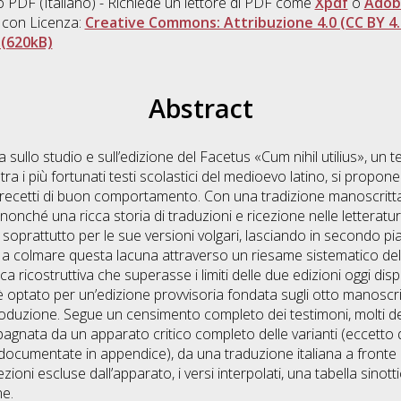
o PDF
(Italiano) - Richiede un lettore di PDF come
Xpdf
o
Adob
 con Licenza:
Creative Commons: Attribuzione 4.0 (CC BY 4.
(620kB)
Abstract
sullo studio e sull’edizione del Facetus «Cum nihil utilius», un t
, tra i più fortunati testi scolastici del medioevo latino, si pro
 precetti di buon comportamento. Con una tradizione manoscrit
, nonché una ricca storia di traduzioni e ricezione nelle letteratu
ca soprattutto per le sue versioni volgari, lasciando in secondo pi
a a colmare questa lacuna attraverso un riesame sistematico dell
ca ricostruttiva che superasse i limiti delle due edizioni oggi dis
è optato per un’edizione provvisoria fondata sugli otto manoscritt
roduzione. Segue un censimento completo dei testimoni, molti dei 
agnata da un apparato critico completo delle varianti (eccetto q
ocumentate in appendice), da una traduzione italiana a fronte 
 lezioni escluse dall’apparato, i versi interpolati, una tabella sinot
ne.