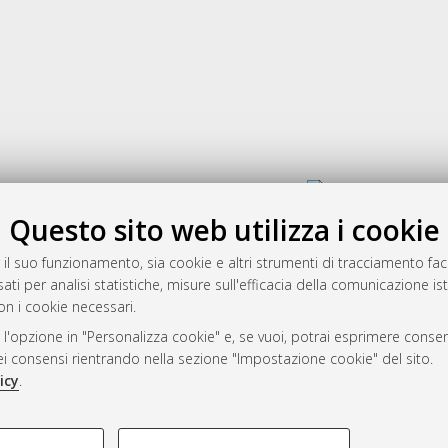
Gestione del documento:
Questo sito web utilizza i cookie
 il suo funzionamento, sia cookie e altri strumenti di tracciamento faco
rato
ati per analisi statistiche, misure sull'efficacia della comunicazione is
-7946
on i cookie necessari.
mplementato e gestito da
AlmaDL
 l'opzione in "Personalizza cookie" e, se vuoi, potrai esprimere consens
ni Cookie
dei consensi rientrando nella sezione "Impostazione cookie" del sito.
 sulla privacy
icy
.
d’uso del sito
COOKIE TECNICI - NECES