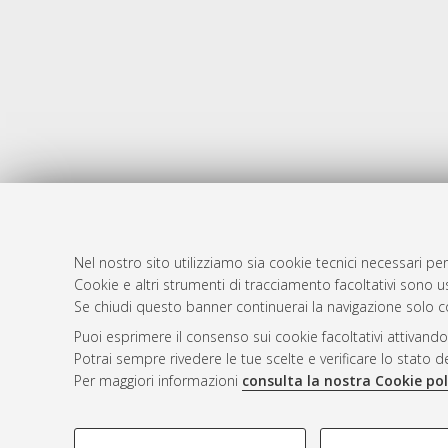
Nel nostro sito utilizziamo sia cookie tecnici necessari per
AMS Dotto
Atom
Cookie e altri strumenti di tracciamento facoltativi sono us
ISSN: 2038
Se chiudi questo banner continuerai la navigazione solo c
Rss 1.0
Servizio i
Puoi esprimere il consenso sui cookie facoltativi attivando
Rss 2.0
Impostazio
Potrai sempre rivedere le tue scelte e verificare lo stato 
Informativa
Per maggiori informazioni
consulta la nostra Cookie pol
Condizioni 
COOKIE DI PROFILAZIONE - FACOLTATIVI