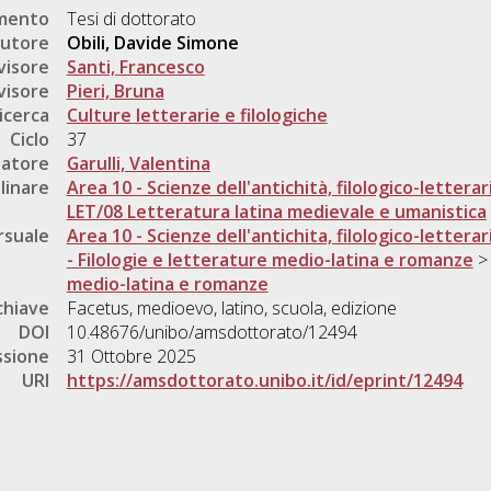
umento
Tesi di dottorato
utore
Obili, Davide Simone
visore
Santi, Francesco
visore
Pieri, Bruna
icerca
Culture letterarie e filologiche
Ciclo
37
natore
Garulli, Valentina
linare
Area 10 - Scienze dell'antichità, filologico-letterar
LET/08 Letteratura latina medievale e umanistica
rsuale
Area 10 - Scienze dell'antichita, filologico-letterar
- Filologie e letterature medio-latina e romanze
medio-latina e romanze
chiave
Facetus, medioevo, latino, scuola, edizione
DOI
10.48676/unibo/amsdottorato/12494
ssione
31 Ottobre 2025
URI
https://amsdottorato.unibo.it/id/eprint/12494