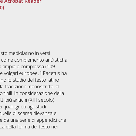
e Acrobat Reader
0)
.
esto mediolatino in versi
pone come complemento ai Disticha
ta ampia e complessa (109
re volgari europee, il Facetus ha
ano lo studio del testo latino
a tradizione manoscritta, al
ponibili. In considerazione della
i più antichi (XIII secolo),
quali ignoti agli studi
uelle di scarsa rilevanza e
e da una serie di appendici che
tica della forma del testo nei