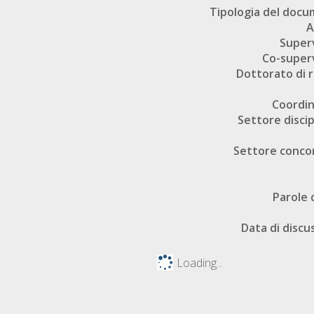
Tipologia del doc
A
Super
Co-super
Dottorato di r
Coordi
Settore discip
Settore conco
Parole 
Data di discu
Loading...