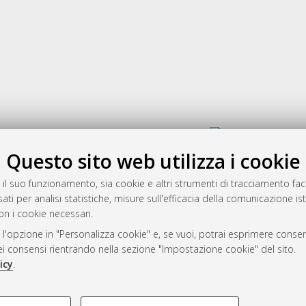
Gestione del documento:
Questo sito web utilizza i cookie
 il suo funzionamento, sia cookie e altri strumenti di tracciamento faco
rato
ati per analisi statistiche, misure sull'efficacia della comunicazione is
-7946
on i cookie necessari.
mplementato e gestito da
AlmaDL
 l'opzione in "Personalizza cookie" e, se vuoi, potrai esprimere consens
ni Cookie
dei consensi rientrando nella sezione "Impostazione cookie" del sito.
 sulla privacy
icy
.
d’uso del sito
COOKIE TECNICI - NECES