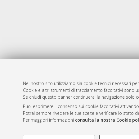
Nel nostro sito utilizziamo sia cookie tecnici necessari per
AMS Dotto
Atom
Cookie e altri strumenti di tracciamento facoltativi sono us
ISSN: 2038
Se chiudi questo banner continuerai la navigazione solo c
Rss 1.0
Servizio i
Puoi esprimere il consenso sui cookie facoltativi attivando
Rss 2.0
Impostazio
Potrai sempre rivedere le tue scelte e verificare lo stato 
Informativa
Per maggiori informazioni
consulta la nostra Cookie pol
Condizioni 
COOKIE DI PROFILAZIONE - FACOLTATIVI