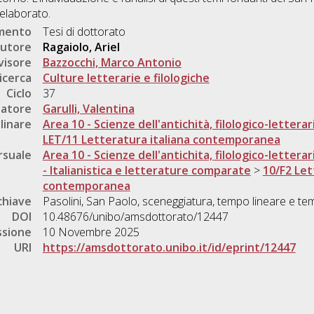
 elaborato.
umento
Tesi di dottorato
utore
Ragaiolo, Ariel
visore
Bazzocchi, Marco Antonio
icerca
Culture letterarie e filologiche
Ciclo
37
natore
Garulli, Valentina
linare
Area 10 - Scienze dell'antichità, filologico-letterar
LET/11 Letteratura italiana contemporanea
rsuale
Area 10 - Scienze dell'antichita, filologico-letterar
- Italianistica e letterature comparate
>
10/F2 Let
contemporanea
chiave
Pasolini, San Paolo, sceneggiatura, tempo lineare e tem
DOI
10.48676/unibo/amsdottorato/12447
ssione
10 Novembre 2025
URI
https://amsdottorato.unibo.it/id/eprint/12447