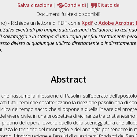
Salva citazione
Condividi
Citato da
Documenti full-text disponibili:
ano) - Richiede un lettore di PDF come
Xpdf
o
Adobe Acrobat 
a:
Salvo eventuali più ampie autorizzazioni dell'autore, la tesi p
il salvataggio e la stampa di una copia per fini strettamente person
sso divieto di qualunque utilizzo direttamente o indirettamente 
o
.
Abstract
o che riassume la riflessione di Pasolini sull’operato dell’apostolo 
ti tutti i temi che caratterizzano la ricezione pasoliniana di san 
iclica del tempo sacro che si oppone a quella lineare del progre
l vivere civile, in una prospettiva di vicinanza tra cristianesimo
e proprio dell’opera, ovvero quello della sceneggiatura che all
tilizza le tecniche del montaggio e dell’analogia per rendere in 
orno. L’individuazione e l’analisi di questi temi fondanti del San