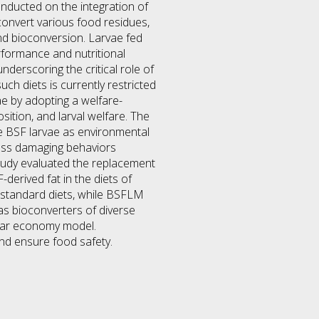
conducted on the integration of
convert various food residues,
nd bioconversion. Larvae fed
formance and nutritional
underscoring the critical role of
ch diets is currently restricted
ae by adopting a welfare-
ition, and larval welfare. The
ve BSF larvae as environmental
 less damaging behaviors
study evaluated the replacement
derived fat in the diets of
o standard diets, while BSFLM
 as bioconverters of diverse
cular economy model.
nd ensure food safety.