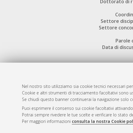
Dottorato di r
Coordi
Settore discip
Settore conco
Parole 
Data di discu
Nel nostro sito utilizziamo sia cookie tecnici necessari per
AMS Dotto
Atom
Cookie e altri strumenti di tracciamento facoltativi sono us
ISSN: 2038
Se chiudi questo banner continuerai la navigazione solo c
Rss 1.0
Servizio i
Puoi esprimere il consenso sui cookie facoltativi attivando
Rss 2.0
Impostazio
Potrai sempre rivedere le tue scelte e verificare lo stato 
Informativa
Per maggiori informazioni
consulta la nostra Cookie pol
Condizioni 