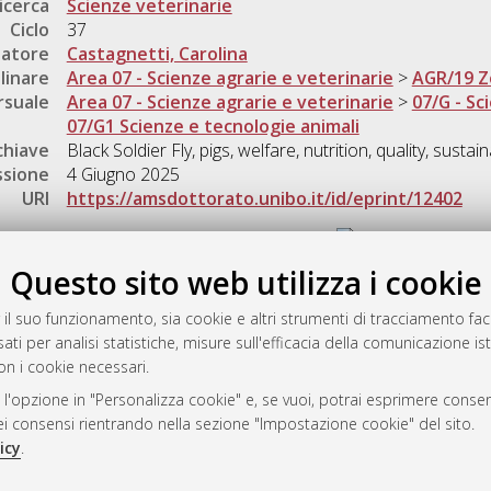
icerca
Scienze veterinarie
Ciclo
37
natore
Castagnetti, Carolina
linare
Area 07 - Scienze agrarie e veterinarie
>
AGR/19 Z
rsuale
Area 07 - Scienze agrarie e veterinarie
>
07/G - Sc
07/G1 Scienze e tecnologie animali
chiave
Black Soldier Fly, pigs, welfare, nutrition, quality, sustaina
ssione
4 Giugno 2025
URI
https://amsdottorato.unibo.it/id/eprint/12402
Gestione del documento:
Questo sito web utilizza i cookie
 il suo funzionamento, sia cookie e altri strumenti di tracciamento faco
rato
ati per analisi statistiche, misure sull'efficacia della comunicazione is
-7946
on i cookie necessari.
mplementato e gestito da
AlmaDL
 l'opzione in "Personalizza cookie" e, se vuoi, potrai esprimere consens
ni Cookie
dei consensi rientrando nella sezione "Impostazione cookie" del sito.
 sulla privacy
icy
.
d’uso del sito