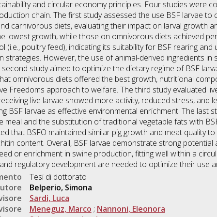
stainability and circular economy principles. Four studies were 
roduction chain. The first study assessed the use BSF larvae to 
d carnivorous diets, evaluating their impact on larval growth a
e lowest growth, while those on omnivorous diets achieved per
i.e., poultry feed), indicating its suitability for BSF rearing and 
n strategies. However, the use of animal-derived ingredients in su
 second study aimed to optimize the dietary regime of BSF larv
hat omnivorous diets offered the best growth, nutritional compos
ive Freedoms approach to welfare. The third study evaluated li
 receiving live larvae showed more activity, reduced stress, and
ng BSF larvae as effective environmental enrichment. The last 
meal and the substitution of traditional vegetable fats with BSF-
cated that BSFO maintained similar pig growth and meat quality t
chitin content. Overall, BSF larvae demonstrate strong potential
eed or enrichment in swine production, fitting well within a cir
 and regulatory development are needed to optimize their use a
umento
Tesi di dottorato
utore
Belperio, Simona
visore
Sardi, Luca
visore
Meneguz, Marco
;
Nannoni, Eleonora