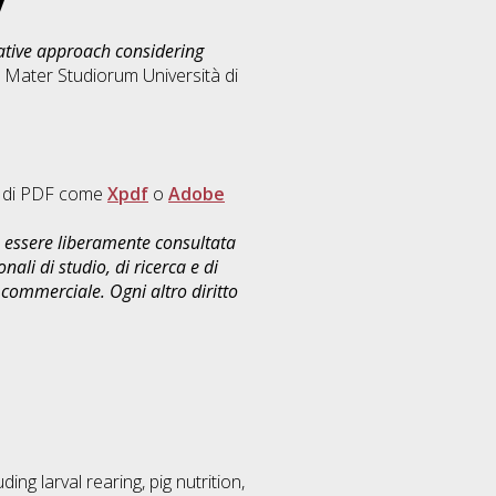
y
vative approach considering
ma Mater Studiorum Università di
re di PDF come
Xpdf
o
Adobe
uò essere liberamente consultata
ali di studio, di ricerca e di
commerciale. Ogni altro diritto
ing larval rearing, pig nutrition,