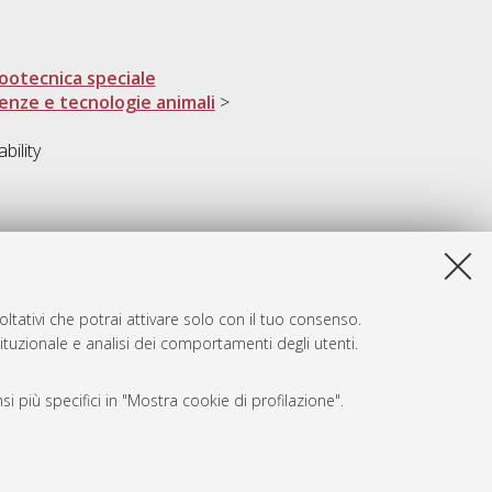
ootecnica speciale
ienze e tecnologie animali
>
bility
ltativi che potrai attivare solo con il tuo consenso.
tituzionale e analisi dei comportamenti degli utenti.
i più specifici in "Mostra cookie di profilazione".