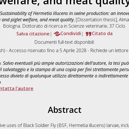
welfare, and meat qualit
Sustainability of Hermetia illucens in swine production: an inno
e and piglet welfare, and meat quality
, [Dissertation thesis], Al
Bologna. Dottorato di ricerca in
Scienze veterinarie
, 37 Ciclo.
Salva citazione
Condividi
Citato da
Documenti full-text disponibili:
sh) - Accesso riservato fino a 5 Aprile 2028 - Richiede un letto
a:
Salvo eventuali più ampie autorizzazioni dell'autore, la tesi p
il salvataggio e la stampa di una copia per fini strettamente person
sso divieto di qualunque utilizzo direttamente o indirettamente 
o
.
ntatta l'autore
Abstract
ve uses of Black Soldier Fly (BSF, Hermetia illucens) larvae, includ