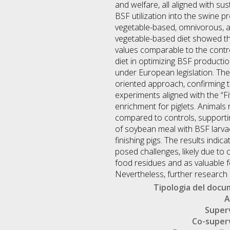
and welfare, all aligned with su
BSF utilization into the swine p
vegetable-based, omnivorous, an
vegetable-based diet showed th
values comparable to the control (
diet in optimizing BSF productio
under European legislation. The
oriented approach, confirming t
experiments aligned with the “F
enrichment for piglets. Animals
compared to controls, supporti
of soybean meal with BSF larvae 
finishing pigs. The results indi
posed challenges, likely due to 
food residues and as valuable f
Nevertheless, further research
Tipologia del doc
A
Super
Co-super