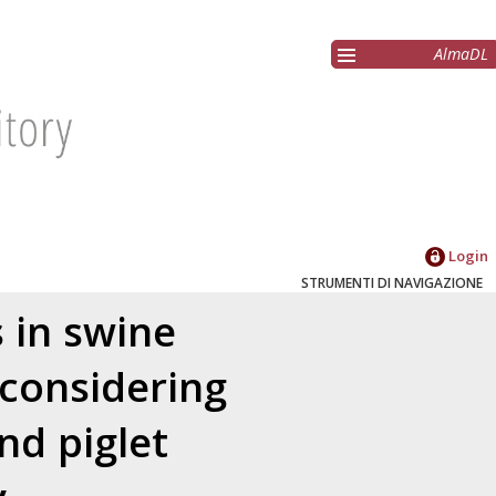
AlmaDL
Login
STRUMENTI DI NAVIGAZIONE
s in swine
considering
nd piglet