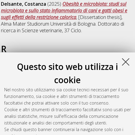
Delsante, Costanza
(2025)
Obesità e microbiota: studi sul
microbiota e sullo stato infiammatorio di cani e gatti obesi e
sugli effetti della restrizione calorica
, [Dissertation thesis],
Alma Mater Studiorum Università di Bologna. Dottorato di
ricerca in
Scienze veterinarie
, 37 Ciclo.
R
Questo sito web utilizza i
Rubini, Giulia
(2022)
Il benessere del suino pesante italiano:
esperienze di ricerca in allevamento, durante il trasporto e
cookie
nella percezione dei consumatori
, [Dissertation thesis], Alma
Mater Studiorum Università di Bologna. Dottorato di ricerca in
Nel nostro sito utilizziamo sia cookie tecnici necessari per il suo
Scienze veterinarie
, 34 Ciclo. DOI
funzionamento, sia cookie e altri strumenti di tracciamento
10.48676/unibo/amsdottorato/10314.
facoltativi che potrai attivare solo con il tuo consenso.
Cookie e altri strumenti di tracciamento facoltativi sono usati per
Questa lista e' stata generata il
Sun Aug 9 20:46:06 2026
analisi statistiche, misure sull'efficacia della comunicazione
CEST
.
istituzionale e analisi dei comportamenti degli utenti.
Se chiudi questo banner continuerai la navigazione solo con i