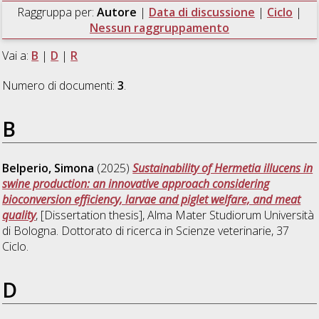
Raggruppa per:
Autore
|
Data di discussione
|
Ciclo
|
Nessun raggruppamento
Vai a:
B
|
D
|
R
Numero di documenti:
3
.
B
Belperio, Simona
(2025)
Sustainability of Hermetia illucens in
swine production: an innovative approach considering
bioconversion efficiency, larvae and piglet welfare, and meat
quality
, [Dissertation thesis], Alma Mater Studiorum Università
di Bologna. Dottorato di ricerca in
Scienze veterinarie
, 37
Ciclo.
D