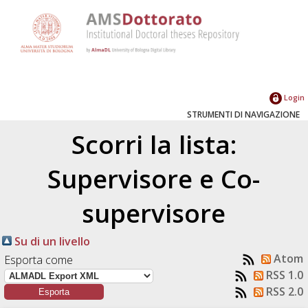
Login
STRUMENTI DI NAVIGAZIONE
Scorri la lista:
Supervisore e Co-
supervisore
Su di un livello
Atom
Esporta come
RSS 1.0
RSS 2.0