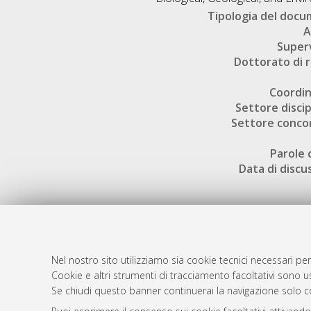
Tipologia del doc
A
Super
Dottorato di r
Coordi
Settore discip
Settore conco
Parole 
Data di discu
Nel nostro sito utilizziamo sia cookie tecnici necessari per
AMS Dotto
Atom
Cookie e altri strumenti di tracciamento facoltativi sono us
ISSN: 2038
Se chiudi questo banner continuerai la navigazione solo c
Rss 1.0
Servizio i