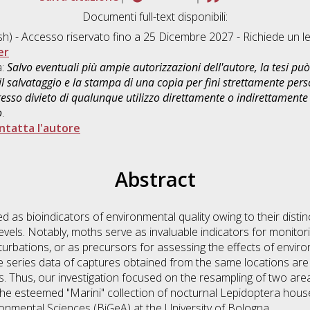
Documenti full-text disponibili:
sh) - Accesso riservato fino a 25 Dicembre 2027 - Richiede un 
er
a:
Salvo eventuali più ampie autorizzazioni dell'autore, la tesi p
il salvataggio e la stampa di una copia per fini strettamente person
sso divieto di qualunque utilizzo direttamente o indirettamente 
o
.
ntatta l'autore
Abstract
as bioindicators of environmental quality owing to their distinct
 levels. Notably, moths serve as invaluable indicators for monitor
urbations, or as precursors for assessing the effects of environ
me series data of captures obtained from the same locations are 
. Thus, our investigation focused on the resampling of two are
e the esteemed "Marini" collection of nocturnal Lepidoptera hou
ronmental Sciences (BiGeA) at the University of Bologna.