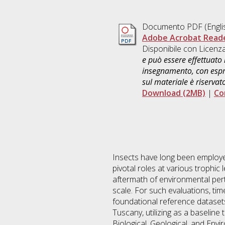
Documento PDF
(Engli
Adobe Acrobat Read
Disponibile con Licenz
e può essere effettuato 
insegnamento, con espre
sul materiale è riservat
Download (2MB)
|
Co
Insects have long been employed 
pivotal roles at various trophic
aftermath of environmental pert
scale. For such evaluations, ti
foundational reference datasets
Tuscany, utilizing as a baselin
Biological, Geological, and Envi