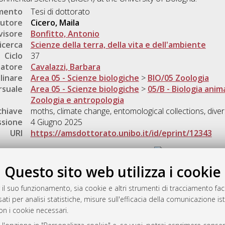
umento
Tesi di dottorato
utore
Cicero, Maila
visore
Bonfitto, Antonio
icerca
Scienze della terra, della vita e dell'ambiente
Ciclo
37
natore
Cavalazzi, Barbara
linare
Area 05 - Scienze biologiche
>
BIO/05 Zoologia
rsuale
Area 05 - Scienze biologiche
>
05/B - Biologia anim
Zoologia e antropologia
chiave
moths, climate change, entomological collections, diver
ssione
4 Giugno 2025
URI
https://amsdottorato.unibo.it/id/eprint/12343
Gestione del documento:
Questo sito web utilizza i cookie
 il suo funzionamento, sia cookie e altri strumenti di tracciamento faco
rato
ati per analisi statistiche, misure sull'efficacia della comunicazione is
-7946
on i cookie necessari.
mplementato e gestito da
AlmaDL