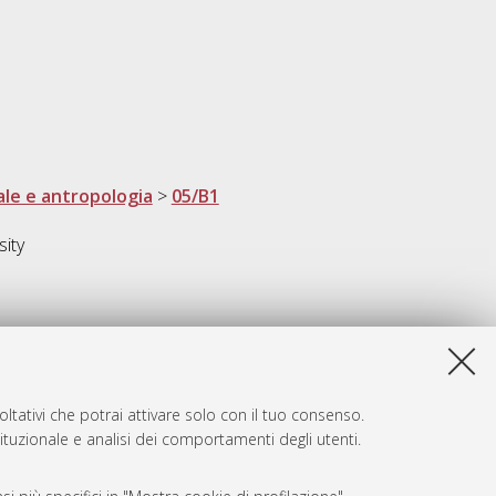
ale e antropologia
>
05/B1
sity
ltativi che potrai attivare solo con il tuo consenso.
tituzionale e analisi dei comportamenti degli utenti.