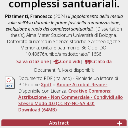
complessi santuariali.
Pizzimenti, Francesco
(2024)
Il popolamento della media
valle dell'Aso durante le prime fasi della romanizzazione,
evoluzione e ruolo dei complessi santuariali.
, [Dissertation
thesis], Alma Mater Studiorum Università di Bologna.
Dottorato di ricerca in
Scienze storiche e archeologiche.
Memoria, civilta' e patrimonio
, 36 Ciclo. DOI
10.48676/unibo/amsdottorato/11656.
Salva citazione
Condividi
Citato da
Documenti full-text disponibili:
Documento PDF
(Italiano) - Richiede un lettore di
PDF come
Xpdf
o
Adobe Acrobat Reader
Disponibile con Licenza:
Creative Commons:
Attribuzione - Non Commerciale - Condividi allo
Stesso Modo 4.0 (CC BY-NC-SA 4.0)
.
Download (64MB)
Abstract