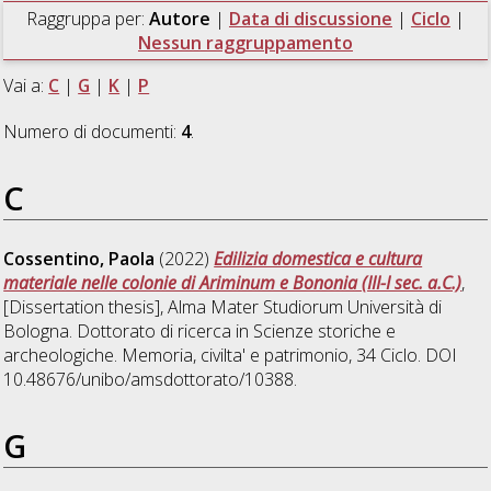
Raggruppa per:
Autore
|
Data di discussione
|
Ciclo
|
Nessun raggruppamento
Vai a:
C
|
G
|
K
|
P
Numero di documenti:
4
.
C
Cossentino, Paola
(2022)
Edilizia domestica e cultura
materiale nelle colonie di Ariminum e Bononia (III-I sec. a.C.)
,
[Dissertation thesis], Alma Mater Studiorum Università di
Bologna. Dottorato di ricerca in
Scienze storiche e
archeologiche. Memoria, civilta' e patrimonio
, 34 Ciclo. DOI
10.48676/unibo/amsdottorato/10388.
G