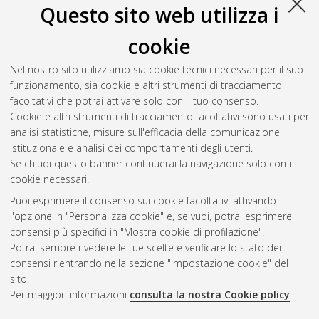
Questo sito web utilizza i
valle dell'Aso durante le prime fasi della romanizzazione,
evoluzione e ruolo dei complessi santuariali.
, [Dissertation
cookie
thesis], Alma Mater Studiorum Università di Bologna.
Dottorato di ricerca in
Scienze storiche e archeologiche.
Nel nostro sito utilizziamo sia cookie tecnici necessari per il suo
Memoria, civilta' e patrimonio
, 36 Ciclo. DOI
funzionamento, sia cookie e altri strumenti di tracciamento
10.48676/unibo/amsdottorato/11656.
facoltativi che potrai attivare solo con il tuo consenso.
Cookie e altri strumenti di tracciamento facoltativi sono usati per
Questa lista e' stata generata il
Sat Aug 8 20:47:46 2026
analisi statistiche, misure sull'efficacia della comunicazione
CEST
.
istituzionale e analisi dei comportamenti degli utenti.
Se chiudi questo banner continuerai la navigazione solo con i
cookie necessari.
Atom
Puoi esprimere il consenso sui cookie facoltativi attivando
Rss 1.0
l'opzione in "Personalizza cookie" e, se vuoi, potrai esprimere
consensi più specifici in "Mostra cookie di profilazione".
Rss 2.0
Potrai sempre rivedere le tue scelte e verificare lo stato dei
consensi rientrando nella sezione "Impostazione cookie" del
AMS Dottorato
sito.
Per maggiori informazioni
consulta la nostra Cookie policy
.
ISSN: 2038-7946
Servizio implementato e gestito da
AlmaDL