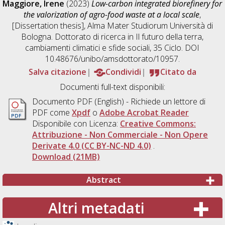
Maggiore, Irene
(2023)
Low-carbon integrated biorefinery for
the valorization of agro-food waste at a local scale
,
[Dissertation thesis], Alma Mater Studiorum Università di
Bologna. Dottorato di ricerca in
Il futuro della terra,
cambiamenti climatici e sfide sociali
, 35 Ciclo. DOI
10.48676/unibo/amsdottorato/10957.
Salva citazione
Condividi
Citato da
Documenti full-text disponibili:
Documento PDF
(English) - Richiede un lettore di
PDF come
Xpdf
o
Adobe Acrobat Reader
Disponibile con Licenza:
Creative Commons:
Attribuzione - Non Commerciale - Non Opere
Derivate 4.0 (CC BY-NC-ND 4.0)
.
Download (21MB)
Abstract
Altri metadati