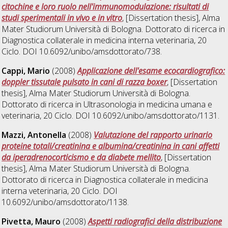
citochine e loro ruolo nell'immunomodulazione: risultati di
studi sperimentali in vivo e in vitro
, [Dissertation thesis], Alma
Mater Studiorum Università di Bologna. Dottorato di ricerca in
Diagnostica collaterale in medicina interna veterinaria
, 20
Ciclo. DOI 10.6092/unibo/amsdottorato/738.
Cappi, Mario
(2008)
Applicazione dell'esame ecocardiografico:
doppler tissutale pulsato in cani di razza boxer
, [Dissertation
thesis], Alma Mater Studiorum Università di Bologna.
Dottorato di ricerca in
Ultrasonologia in medicina umana e
veterinaria
, 20 Ciclo. DOI 10.6092/unibo/amsdottorato/1131.
Mazzi, Antonella
(2008)
Valutazione del rapporto urinario
proteine totali/creatinina e albumina/creatinina in cani affetti
da iperadrenocorticismo e da diabete mellito
, [Dissertation
thesis], Alma Mater Studiorum Università di Bologna.
Dottorato di ricerca in
Diagnostica collaterale in medicina
interna veterinaria
, 20 Ciclo. DOI
10.6092/unibo/amsdottorato/1138.
Pivetta, Mauro
(2008)
Aspetti radiografici della distribuzione