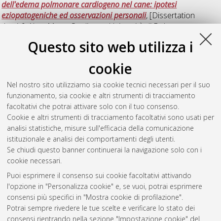
dell'edema polmonare cardiogeno nel cane: ipotesi
eziopatogeniche ed osservazioni personali
, [Dissertation
thesis], Alma Mater Studiorum Università di Bologna.
Dottorato di ricerca in
Clinica e terapia d'urgenza veterinaria
,
Questo sito web utilizza i
20 Ciclo. DOI 10.6092/unibo/amsdottorato/720.
cookie
Rossi, Marco
(2008)
Studio clinico e genetico di nuove malattie
ereditarie del bovino
, [Dissertation thesis], Alma Mater
Nel nostro sito utilizziamo sia cookie tecnici necessari per il suo
Studiorum Università di Bologna. Dottorato di ricerca in
funzionamento, sia cookie e altri strumenti di tracciamento
Diagnostica collaterale in medicina interna veterinaria
, 20
facoltativi che potrai attivare solo con il tuo consenso.
Ciclo. DOI 10.6092/unibo/amsdottorato/739.
Cookie e altri strumenti di tracciamento facoltativi sono usati per
analisi statistiche, misure sull'efficacia della comunicazione
Questa lista e' stata generata il
Fri Aug 7 20:33:38 2026 CEST
.
istituzionale e analisi dei comportamenti degli utenti.
Se chiudi questo banner continuerai la navigazione solo con i
cookie necessari.
Atom
Puoi esprimere il consenso sui cookie facoltativi attivando
Rss 1.0
l'opzione in "Personalizza cookie" e, se vuoi, potrai esprimere
consensi più specifici in "Mostra cookie di profilazione".
Rss 2.0
Potrai sempre rivedere le tue scelte e verificare lo stato dei
consensi rientrando nella sezione "Impostazione cookie" del