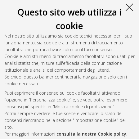
models, murine and fish. RadKI21A626T mouse model: new
Questo sito web utilizza i
insights into molecular mechanisms of enteric neuro-epithelial
pathology. European sea bass: study of the effects of essential
cookie
oils in different diets on the gastric system.
, [Dissertation
thesis], Alma Mater Studiorum Università di Bologna.
Nel nostro sito utilizziamo sia cookie tecnici necessari per il suo
Dottorato di ricerca in
Scienze veterinarie
, 35 Ciclo. DOI
funzionamento, sia cookie e altri strumenti di tracciamento
10.48676/unibo/amsdottorato/10666.
facoltativi che potrai attivare solo con il tuo consenso.
Cookie e altri strumenti di tracciamento facoltativi sono usati per
Questa lista e' stata generata il
Thu Aug 6 20:32:54 2026
analisi statistiche, misure sull'efficacia della comunicazione
CEST
.
istituzionale e analisi dei comportamenti degli utenti.
Se chiudi questo banner continuerai la navigazione solo con i
cookie necessari.
Atom
Puoi esprimere il consenso sui cookie facoltativi attivando
Rss 1.0
l'opzione in "Personalizza cookie" e, se vuoi, potrai esprimere
consensi più specifici in "Mostra cookie di profilazione".
Rss 2.0
Potrai sempre rivedere le tue scelte e verificare lo stato dei
consensi rientrando nella sezione "Impostazione cookie" del
sito.
AMS Dottorato
Per maggiori informazioni
consulta la nostra Cookie policy
.
ISSN: 2038-7946