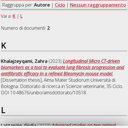
Raggruppa per:
Autore
|
Ciclo
|
Nessun raggruppamento
Vai a:
K
|
L
Numero di documenti:
2
.
K
Khalajzeyqami, Zahra
(2023)
Longitudinal Micro CT-driven
biomarkers as a tool to evaluate lung fibrosis progression and
antifibrotic efficacy in a refined Bleomycin mouse model
,
[Dissertation thesis], Alma Mater Studiorum Università di
Bologna. Dottorato di ricerca in
Scienze veterinarie
, 35 Ciclo.
DOI 10.48676/unibo/amsdottorato/10518.
L
Lattanzio, Giulia
(2023)
Advanced studies on two animal