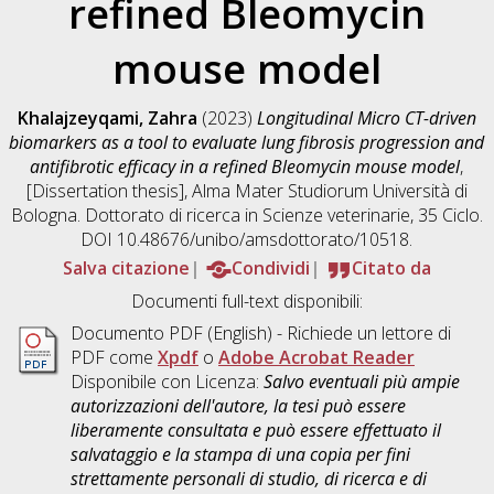
refined Bleomycin
mouse model
Khalajzeyqami, Zahra
(2023)
Longitudinal Micro CT-driven
biomarkers as a tool to evaluate lung fibrosis progression and
antifibrotic efficacy in a refined Bleomycin mouse model
,
[Dissertation thesis], Alma Mater Studiorum Università di
Bologna. Dottorato di ricerca in
Scienze veterinarie
, 35 Ciclo.
DOI 10.48676/unibo/amsdottorato/10518.
Salva citazione
Condividi
Citato da
Documenti full-text disponibili:
Documento PDF
(English) - Richiede un lettore di
PDF come
Xpdf
o
Adobe Acrobat Reader
Disponibile con Licenza:
Salvo eventuali più ampie
autorizzazioni dell'autore, la tesi può essere
liberamente consultata e può essere effettuato il
salvataggio e la stampa di una copia per fini
strettamente personali di studio, di ricerca e di