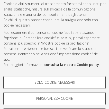
Cookie e altri strumenti di tracciamento facoltativi sono usati per
Gestione del documento:
analisi statistiche, misure sull'efficacia della comunicazione
istituzionale e analisi dei comportamenti degli utenti.
Se chiudi questo banner continuerai la navigazione solo con i
cookie necessari.
Atom
Puoi esprimere il consenso sui cookie facoltativi attivando
Rss 1.0
l'opzione in "Personalizza cookie" e, se vuoi, potrai esprimere
consensi più specifici in "Mostra cookie di profilazione".
Rss 2.0
Potrai sempre rivedere le tue scelte e verificare lo stato dei
consensi rientrando nella sezione "Impostazione cookie" del
sito.
AMS Dottorato
Per maggiori informazioni
consulta la nostra Cookie policy
.
ISSN: 2038-7946
Servizio implementato e gestito da
AlmaDL
Impostazioni Cookie
COOKIE DI PROFILAZIONE -
SOLO COOKIE NECESSARI
Informativa sulla privacy
FACOLTATIVI
Condizioni d’uso del sito
Si tratta di cookie utilizzati per analizzare le caratteristiche della
navigazione degli utenti, creare profili in base al loro comportamento
PERSONALIZZA COOKIE
sul sito, per analisi di marketing.
Mostra cookie di profilazione