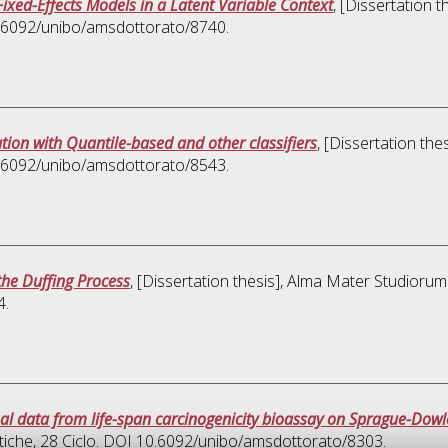
Fixed-Effects Models in a Latent Variable Context
, [Dissertation 
10.6092/unibo/amsdottorato/8740.
ation with Quantile-based and other classifiers
, [Dissertation th
10.6092/unibo/amsdottorato/8543.
 the Duffing Process
, [Dissertation thesis], Alma Mater Studiorum
4.
nal data from life-span carcinogenicity bioassay on Sprague-Dowl
tiche
, 28 Ciclo. DOI 10.6092/unibo/amsdottorato/8303.