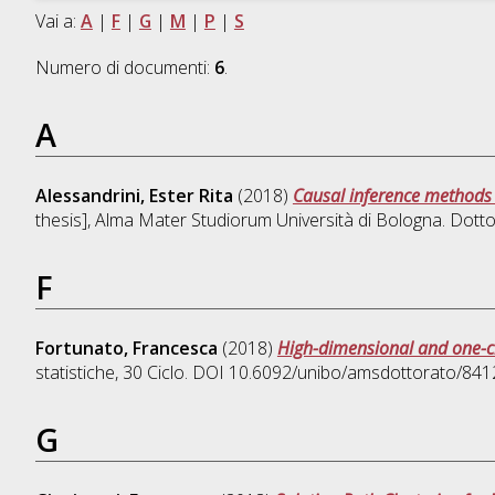
Vai a:
A
|
F
|
G
|
M
|
P
|
S
Numero di documenti:
6
.
A
Alessandrini, Ester Rita
(2018)
Causal inference methods i
thesis], Alma Mater Studiorum Università di Bologna. Dotto
F
Fortunato, Francesca
(2018)
High-dimensional and one-cl
statistiche
, 30 Ciclo. DOI 10.6092/unibo/amsdottorato/841
G