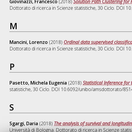
Giovinazzi, Francesco
(2018)
Solution Path Clustering for 
Dottorato di ricerca in
Scienze statistiche
, 30 Ciclo. DOI 
M
Mancini, Lorenzo
(2018)
Ordinal data supervised classific
Dottorato di ricerca in
Scienze statistiche
, 30 Ciclo. DOI 
P
Pasetto, Michela Eugenia
(2018)
Statistical Inference for
statistiche
, 30 Ciclo. DOI 10.6092/unibo/amsdottorato/851
S
Sgargi, Daria
(2018)
The analysis of survival and longitudi
Università di Bologna. Dottorato di ricerca in
Scienze statis