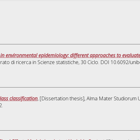
n environmental epidemiology: different approaches to evaluate th
rato di ricerca in
Scienze statistiche
, 30 Ciclo. DOI 10.6092/un
ass classification
, [Dissertation thesis], Alma Mater Studiorum U
2.