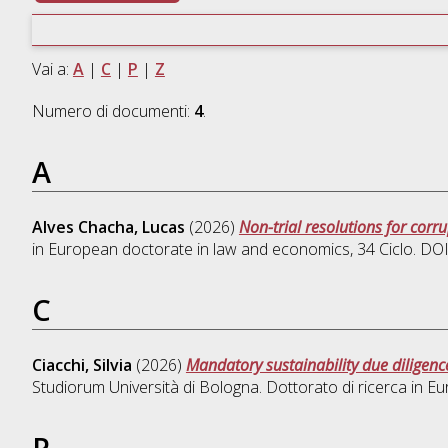
Vai a:
A
|
C
|
P
|
Z
Numero di documenti:
4
.
A
Alves Chacha, Lucas
(2026)
Non-trial resolutions for corr
in
European doctorate in law and economics
, 34 Ciclo. D
C
Ciacchi, Silvia
(2026)
Mandatory sustainability due diligenc
Studiorum Università di Bologna. Dottorato di ricerca in
Eu
P