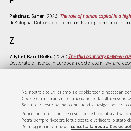
Paktinat, Sahar
(2026)
The role of human capital in a high
di Bologna. Dottorato di ricerca in
Public governance, man
Z
Zdybel, Karol Bolko
(2026)
The thin boundary between cu
Dottorato di ricerca in
European doctorate in law and ec
Nel nostro sito utilizziamo sia cookie tecnici necessari per
AMS Dotto
Atom
Cookie e altri strumenti di tracciamento facoltativi sono us
ISSN: 2038
Rss 1.0
Se chiudi questo banner continuerai la navigazione solo c
Servizio i
Puoi esprimere il consenso sui cookie facoltativi attivando
Rss 2.0
Impostazio
Potrai sempre rivedere le tue scelte e verificare lo stato 
Informativa
Per maggiori informazioni
consulta la nostra Cookie pol
Condizioni 