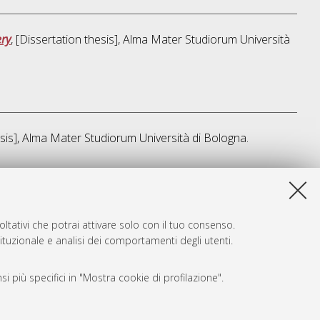
ery
, [Dissertation thesis], Alma Mater Studiorum Università
esis], Alma Mater Studiorum Università di Bologna.
sta lista e' stata generata il
Fri Aug 7 20:31:03 2026 CEST
.
ltativi che potrai attivare solo con il tuo consenso.
tituzionale e analisi dei comportamenti degli utenti.
i più specifici in "Mostra cookie di profilazione".