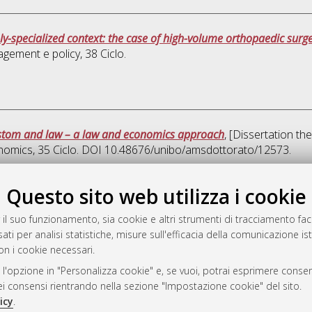
ly-specialized context: the case of high-volume orthopaedic surg
agement e policy
, 38 Ciclo.
stom and law – a law and economics approach
, [Dissertation th
onomics
, 35 Ciclo. DOI 10.48676/unibo/amsdottorato/12573.
Que
Questo sito web utilizza i cookie
 il suo funzionamento, sia cookie e altri strumenti di tracciamento faco
rato
ati per analisi statistiche, misure sull'efficacia della comunicazione is
-7946
on i cookie necessari.
mplementato e gestito da
AlmaDL
 l'opzione in "Personalizza cookie" e, se vuoi, potrai esprimere consens
ni Cookie
dei consensi rientrando nella sezione "Impostazione cookie" del sito.
 sulla privacy
icy
.
d’uso del sito