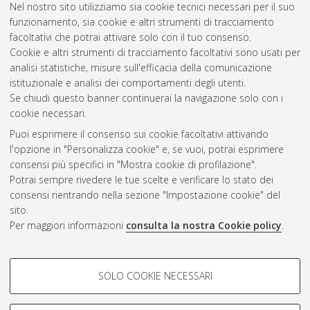
Nel nostro sito utilizziamo sia cookie tecnici necessari per il suo
Bologna. Dottorato di ricerca in
Economia
, 18 Ciclo. DOI
funzionamento, sia cookie e altri strumenti di tracciamento
10.6092/unibo/amsdottorato/481.
facoltativi che potrai attivare solo con il tuo consenso.
Cookie e altri strumenti di tracciamento facoltativi sono usati per
Questa lista e' stata generata il
Sat Aug 8 20:33:55 2026
analisi statistiche, misure sull'efficacia della comunicazione
CEST
.
istituzionale e analisi dei comportamenti degli utenti.
Se chiudi questo banner continuerai la navigazione solo con i
cookie necessari.
Atom
Puoi esprimere il consenso sui cookie facoltativi attivando
Rss 1.0
l'opzione in "Personalizza cookie" e, se vuoi, potrai esprimere
consensi più specifici in "Mostra cookie di profilazione".
Rss 2.0
Potrai sempre rivedere le tue scelte e verificare lo stato dei
consensi rientrando nella sezione "Impostazione cookie" del
AMS Dottorato
sito.
Per maggiori informazioni
consulta la nostra Cookie policy
.
ISSN: 2038-7946
Servizio implementato e gestito da
AlmaDL
Impostazioni Cookie
COOKIE DI PROFILAZIONE -
SOLO COOKIE NECESSARI
Informativa sulla privacy
FACOLTATIVI
Condizioni d’uso del sito
Si tratta di cookie utilizzati per analizzare le caratteristiche della