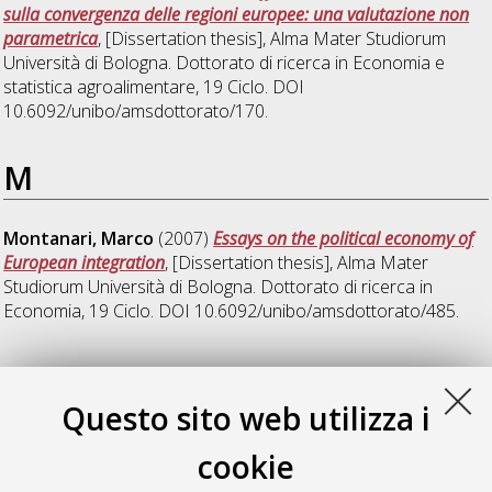
sulla convergenza delle regioni europee: una valutazione non
parametrica
, [Dissertation thesis], Alma Mater Studiorum
Università di Bologna. Dottorato di ricerca in
Economia e
statistica agroalimentare
, 19 Ciclo. DOI
10.6092/unibo/amsdottorato/170.
M
Montanari, Marco
(2007)
Essays on the political economy of
European integration
, [Dissertation thesis], Alma Mater
Studiorum Università di Bologna. Dottorato di ricerca in
Economia
, 19 Ciclo. DOI 10.6092/unibo/amsdottorato/485.
P
Questo sito web utilizza i
Pignatti, Norberto
(2007)
The effects of economic and
cookie
systemic reforms on labor market outcomes in Ukraine
,
[Dissertation thesis], Alma Mater Studiorum Università di