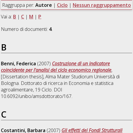
Raggruppa per:
Autore
|
Ciclo
|
Nessun raggruppamento
Vai a:
B
|
C
|
M
|
P
Numero di documenti:
4
.
B
Benni, Federica
(2007)
Costruzione di un indicatore
coincidente per l'analisi del ciclo economico regionale
,
[Dissertation thesis], Alma Mater Studiorum Università di
Bologna. Dottorato di ricerca in
Economia e statistica
agroalimentare
, 19 Ciclo. DOI
10.6092/unibo/amsdottorato/167.
C
Costantini, Barbara
(2007)
Gli effetti dei Fondi Strutturali