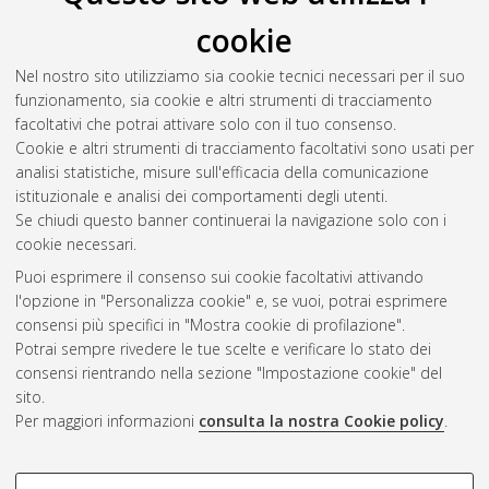
outcome, toxicity and dosimetric comparison from a single
cookie
center experience
, [Dissertation thesis], Alma Mater Studiorum
Università di Bologna. Dottorato di ricerca in
Oncologia,
Nel nostro sito utilizziamo sia cookie tecnici necessari per il suo
ematologia e patologia
, 37 Ciclo. DOI
funzionamento, sia cookie e altri strumenti di tracciamento
10.48676/unibo/amsdottorato/12215.
facoltativi che potrai attivare solo con il tuo consenso.
Cookie e altri strumenti di tracciamento facoltativi sono usati per
Questa lista e' stata generata il
Thu Aug 6 20:35:36 2026
analisi statistiche, misure sull'efficacia della comunicazione
CEST
.
istituzionale e analisi dei comportamenti degli utenti.
Se chiudi questo banner continuerai la navigazione solo con i
cookie necessari.
Atom
Puoi esprimere il consenso sui cookie facoltativi attivando
Rss 1.0
l'opzione in "Personalizza cookie" e, se vuoi, potrai esprimere
consensi più specifici in "Mostra cookie di profilazione".
Rss 2.0
Potrai sempre rivedere le tue scelte e verificare lo stato dei
consensi rientrando nella sezione "Impostazione cookie" del
AMS Dottorato
sito.
Per maggiori informazioni
consulta la nostra Cookie policy
.
ISSN: 2038-7946
Servizio implementato e gestito da
AlmaDL
Impostazioni Cookie
COOKIE DI PROFILAZIONE -