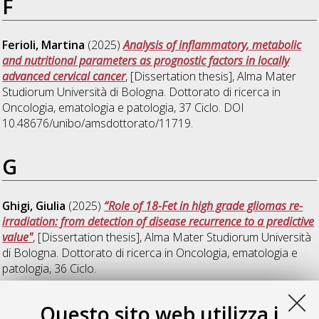
F
Ferioli, Martina
(2025)
Analysis of inflammatory, metabolic
and nutritional parameters as prognostic factors in locally
advanced cervical cancer
, [Dissertation thesis], Alma Mater
Studiorum Università di Bologna. Dottorato di ricerca in
Oncologia, ematologia e patologia
, 37 Ciclo. DOI
10.48676/unibo/amsdottorato/11719.
G
Ghigi, Giulia
(2025)
“Role of 18-Fet in high grade gliomas re-
irradiation: from detection of disease recurrence to a predictive
value"
, [Dissertation thesis], Alma Mater Studiorum Università
di Bologna. Dottorato di ricerca in
Oncologia, ematologia e
patologia
, 36 Ciclo.
Giacomelli, Irene
(2025)
Pencil Beam Scanning Proton
Questo sito web utilizza i
Therapy reirradiation for locally recurrent rectal cancer: clinical