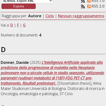
RSS 1.0
RSS 2.0
Raggruppa per:
Autore
|
Ciclo
|
Nessun raggruppamento
Vai a:
D
|
F
|
G
Numero di documenti:
4
.
D
Donner, Davide
(2025)
L'Intelligenza Artificiale applicata alla
predizione della progressione di malattia nella Neoplasia
polmonare non a piccole cellule in stadio avanzato, utilizzando
parametri routinari metabolici di [18F]-FDG PET-CT pre-
trattamento. Risultati preliminari.
, [Dissertation thesis], Alma
Mater Studiorum Università di Bologna. Dottorato di ricerca in
Oncologia, ematologia e patologia
, 37 Ciclo.