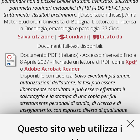
polmonare non a piccole cellule in stadio avanzato, utilizzando
parametri routinari metabolici di [18F]-FDG PET-CT pre-
trattamento. Risultati preliminari.
, [Dissertation thesis], Alma
Mater Studiorum Università di Bologna. Dottorato di ricerca
in
Oncologia, ematologia e patologia
, 37 Ciclo.
Salva citazione
Condividi
Citato da
Documenti full-text disponibili:
Documento PDF
(Italiano) - Accesso riservato fino a
8 Aprile 2027 - Richiede un lettore di PDF come
Xpdf
o
Adobe Acrobat Reader
Disponibile con Licenza:
Salvo eventuali più ampie
autorizzazioni dell'autore, la tesi può essere
liberamente consultata e può essere effettuato il
salvataggio e la stampa di una copia per fini
strettamente personali di studio, di ricerca e di
insegnamento, con espresso divieto di qualunque
utilizzo direttamente o indirettamente commerciale.
Ogni altro diritto sul materiale è riservato
.
Questo sito web utilizza i
Download (4MB)
|
Contatta l'autore