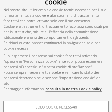
cookie
Abstract
Nel nostro sito utilizziamo sia cookie tecnici necessari per il suo
funzionamento, sia cookie e altri strumenti di tracciamento
Altri metadati
facoltativi che potrai attivare solo con il tuo consenso.
Cookie e altri strumenti di tracciamento facoltativi sono usati per
Gestione del documento:
analisi statistiche, misure sull'efficacia della comunicazione
istituzionale e analisi dei comportamenti degli utenti.
Se chiudi questo banner continuerai la navigazione solo con i
cookie necessari.
Atom
Puoi esprimere il consenso sui cookie facoltativi attivando
Rss 1.0
l'opzione in "Personalizza cookie" e, se vuoi, potrai esprimere
consensi più specifici in "Mostra cookie di profilazione".
Rss 2.0
Potrai sempre rivedere le tue scelte e verificare lo stato dei
consensi rientrando nella sezione "Impostazione cookie" del
sito.
AMS Dottorato
Per maggiori informazioni
consulta la nostra Cookie policy
.
ISSN: 2038-7946
Servizio implementato e gestito da
AlmaDL
Impostazioni Cookie
COOKIE DI PROFILAZIONE -
SOLO COOKIE NECESSARI
Informativa sulla privacy
FACOLTATIVI