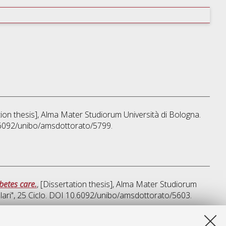
ation thesis], Alma Mater Studiorum Università di Bologna.
0.6092/unibo/amsdottorato/5799.
betes care.
, [Dissertation thesis], Alma Mater Studiorum
ari"
, 25 Ciclo. DOI 10.6092/unibo/amsdottorato/5603.
a lista e' stata generata il
Wed Aug 5 20:31:35 2026 CEST
.