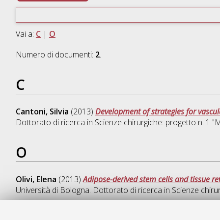
Vai a:
C
|
O
Numero di documenti:
2
.
C
Cantoni, Silvia
(2013)
Development of strategies for vascu
Dottorato di ricerca in
Scienze chirurgiche: progetto n. 1 "M
O
Olivi, Elena
(2013)
Adipose-derived stem cells and tissue re
Università di Bologna. Dottorato di ricerca in
Scienze chirur