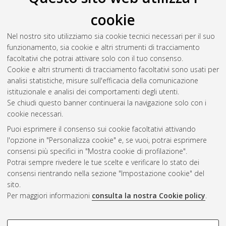
variazione dell'espressione genica dopo pneumonectomia:
cookie
osservazioni su modello sperimentale animale
, [Dissertation
thesis], Alma Mater Studiorum Università di Bologna.
Nel nostro sito utilizziamo sia cookie tecnici necessari per il suo
Dottorato di ricerca in
Scienze cardio nefro toraciche
, 34
funzionamento, sia cookie e altri strumenti di tracciamento
Ciclo. DOI 10.48676/unibo/amsdottorato/10069.
facoltativi che potrai attivare solo con il tuo consenso.
Cookie e altri strumenti di tracciamento facoltativi sono usati per
Questa lista e' stata generata il
Wed Aug 5 20:31:51 2026
analisi statistiche, misure sull'efficacia della comunicazione
CEST
.
istituzionale e analisi dei comportamenti degli utenti.
Se chiudi questo banner continuerai la navigazione solo con i
cookie necessari.
Atom
Puoi esprimere il consenso sui cookie facoltativi attivando
Rss 1.0
l'opzione in "Personalizza cookie" e, se vuoi, potrai esprimere
consensi più specifici in "Mostra cookie di profilazione".
Rss 2.0
Potrai sempre rivedere le tue scelte e verificare lo stato dei
consensi rientrando nella sezione "Impostazione cookie" del
sito.
AMS Dottorato
Per maggiori informazioni
consulta la nostra Cookie policy
.
ISSN: 2038-7946
Servizio implementato e gestito da
AlmaDL
Impostazioni Cookie
COOKIE DI PROFILAZIONE -