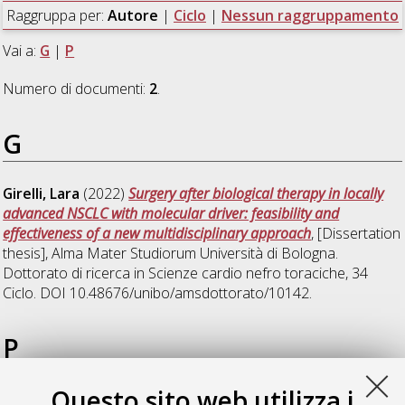
Raggruppa per:
Autore
|
Ciclo
|
Nessun raggruppamento
Vai a:
G
|
P
Numero di documenti:
2
.
G
Girelli, Lara
(2022)
Surgery after biological therapy in locally
advanced NSCLC with molecular driver: feasibility and
effectiveness of a new multidisciplinary approach
, [Dissertation
thesis], Alma Mater Studiorum Università di Bologna.
Dottorato di ricerca in
Scienze cardio nefro toraciche
, 34
Ciclo. DOI 10.48676/unibo/amsdottorato/10142.
P
Questo sito web utilizza i
Potenza, Rossella
(2022)
Adattamento morfologico e