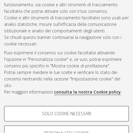
Dottorato di ricerca in
Scienze cardio nefro toraciche
, 34
funzionamento, sia cookie e altri strumenti di tracciamento
Ciclo. DOI 10.48676/unibo/amsdottorato/10069.
facoltativi che potrai attivare solo con il tuo consenso.
Cookie e altri strumenti di tracciamento facoltativi sono usati per
Questa lista e' stata generata il
Sat Aug 8 20:33:52 2026
analisi statistiche, misure sull'efficacia della comunicazione
CEST
.
istituzionale e analisi dei comportamenti degli utenti.
Se chiudi questo banner continuerai la navigazione solo con i
cookie necessari.
Atom
Puoi esprimere il consenso sui cookie facoltativi attivando
Rss 1.0
l'opzione in "Personalizza cookie" e, se vuoi, potrai esprimere
consensi più specifici in "Mostra cookie di profilazione".
Rss 2.0
Potrai sempre rivedere le tue scelte e verificare lo stato dei
consensi rientrando nella sezione "Impostazione cookie" del
sito.
AMS Dottorato
Per maggiori informazioni
consulta la nostra Cookie policy
.
ISSN: 2038-7946
Servizio implementato e gestito da
AlmaDL
COOKIE DI PROFILAZIONE -
Impostazioni Cookie
SOLO COOKIE NECESSARI
Informativa sulla privacy
FACOLTATIVI
Condizioni d’uso del sito
Si tratta di cookie utilizzati per analizzare le caratteristiche della
navigazione degli utenti, creare profili in base al loro comportamento