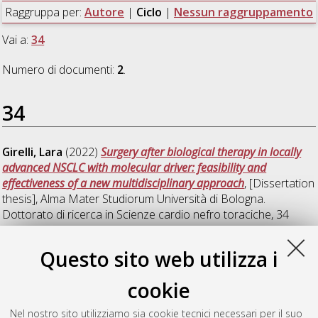
Raggruppa per:
Autore
|
Ciclo
|
Nessun raggruppamento
Vai a:
34
Numero di documenti:
2
.
34
Girelli, Lara
(2022)
Surgery after biological therapy in locally
advanced NSCLC with molecular driver: feasibility and
effectiveness of a new multidisciplinary approach
, [Dissertation
thesis], Alma Mater Studiorum Università di Bologna.
Dottorato di ricerca in
Scienze cardio nefro toraciche
, 34
Ciclo. DOI 10.48676/unibo/amsdottorato/10142.
Questo sito web utilizza i
Potenza, Rossella
(2022)
Adattamento morfologico e
variazione dell'espressione genica dopo pneumonectomia:
cookie
osservazioni su modello sperimentale animale
, [Dissertation
thesis], Alma Mater Studiorum Università di Bologna.
Nel nostro sito utilizziamo sia cookie tecnici necessari per il suo