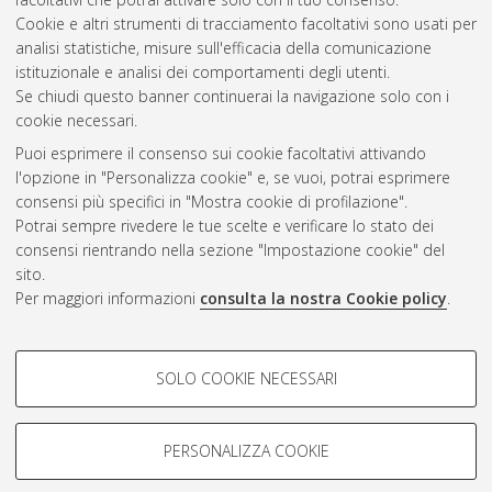
Cookie e altri strumenti di tracciamento facoltativi sono usati per
Questa lista e' stata generata il
Wed Aug 5 20:35:40 2026
analisi statistiche, misure sull'efficacia della comunicazione
CEST
.
istituzionale e analisi dei comportamenti degli utenti.
Se chiudi questo banner continuerai la navigazione solo con i
cookie necessari.
Atom
Puoi esprimere il consenso sui cookie facoltativi attivando
Rss 1.0
l'opzione in "Personalizza cookie" e, se vuoi, potrai esprimere
consensi più specifici in "Mostra cookie di profilazione".
Rss 2.0
Potrai sempre rivedere le tue scelte e verificare lo stato dei
consensi rientrando nella sezione "Impostazione cookie" del
sito.
AMS Dottorato
Per maggiori informazioni
consulta la nostra Cookie policy
.
ISSN: 2038-7946
Servizio implementato e gestito da
AlmaDL
Impostazioni Cookie
COOKIE DI PROFILAZIONE -
SOLO COOKIE NECESSARI
Informativa sulla privacy
FACOLTATIVI
Condizioni d’uso del sito
Si tratta di cookie utilizzati per analizzare le caratteristiche della
navigazione degli utenti, creare profili in base al loro comportamento
PERSONALIZZA COOKIE
sul sito, per analisi di marketing.