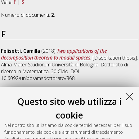
Vai a:
F
|
S
Numero di documenti:
2
.
F
Felisetti, Camilla
(2018)
Two applications of the
decomposition theorem to moduli spaces
, [Dissertation thesis],
Alma Mater Studiorum Università di Bologna. Dottorato di
ricerca in
Matematica
, 30 Ciclo. DOI
10.6092/unibo/amsdottorato/8681.
S
Questo sito web utilizza i
cookie
Savini, Alessio
(2018)
Numerical invariants and volume
rigidity for hyperbolic lattices
, [Dissertation thesis], Alma Mater
Nel nostro sito utilizziamo sia cookie tecnici necessari per il suo
Studiorum Università di Bologna. Dottorato di ricerca in
funzionamento, sia cookie e altri strumenti di tracciamento
Matematica
, 30 Ciclo. DOI 10.6092/unibo/amsdottorato/8464.
facoltativi che potrai attivare solo con il tuo consenso.