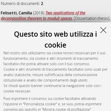
Numero di documenti:
2
.
Felisetti, Camilla
(2018)
Two applications of the
decomposition theorem to moduli spaces
, [Dissertation thesis],
Alma Mater Studiorum Università di Bologna. Dottorato di
ricerca in
Matematica
, 30 Ciclo. DOI
Questo sito web utilizza i
10.6092/unibo/amsdottorato/8681.
cookie
Savini, Alessio
(2018)
Numerical invariants and volume
rigidity for hyperbolic lattices
, [Dissertation thesis], Alma Mater
Nel nostro sito utilizziamo sia cookie tecnici necessari per il suo
Studiorum Università di Bologna. Dottorato di ricerca in
funzionamento, sia cookie e altri strumenti di tracciamento
Matematica
, 30 Ciclo. DOI 10.6092/unibo/amsdottorato/8464.
facoltativi che potrai attivare solo con il tuo consenso.
Cookie e altri strumenti di tracciamento facoltativi sono usati per
Questa lista e' stata generata il
Thu Aug 6 20:31:39 2026
analisi statistiche, misure sull'efficacia della comunicazione
CEST
.
istituzionale e analisi dei comportamenti degli utenti.
Se chiudi questo banner continuerai la navigazione solo con i
cookie necessari.
Atom
Puoi esprimere il consenso sui cookie facoltativi attivando
Rss 1.0
l'opzione in "Personalizza cookie" e, se vuoi, potrai esprimere
consensi più specifici in "Mostra cookie di profilazione".
Rss 2.0