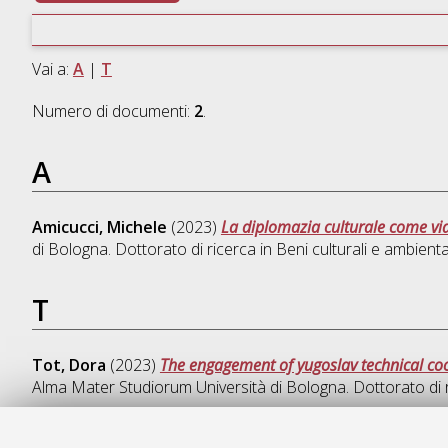
Vai a:
A
|
T
Numero di documenti:
2
.
A
Amicucci, Michele
(2023)
La diplomazia culturale come via 
di Bologna. Dottorato di ricerca in
Beni culturali e ambienta
T
Tot, Dora
(2023)
The engagement of yugoslav technical coop
Alma Mater Studiorum Università di Bologna. Dottorato di 