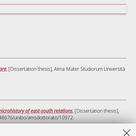
lare
, [Dissertation thesis], Alma Mater Studiorum Università
icrohistory of east-south relations
, [Dissertation thesis],
0.48676/unibo/amsdottorato/10972.
a lista e' stata generata il
Wed Aug 5 20:33:32 2026 CEST
.