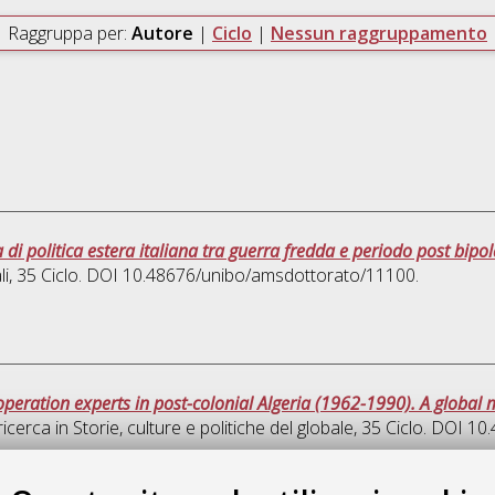
Raggruppa per:
Autore
|
Ciclo
|
Nessun raggruppamento
di politica estera italiana tra guerra fredda e periodo post bipo
li
, 35 Ciclo. DOI 10.48676/unibo/amsdottorato/11100.
eration experts in post-colonial Algeria (1962-1990). A global m
ricerca in
Storie, culture e politiche del globale
, 35 Ciclo. DOI 1
Quest