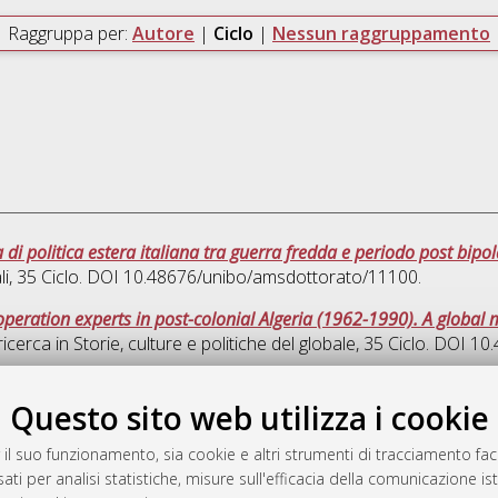
Raggruppa per:
Autore
|
Ciclo
|
Nessun raggruppamento
di politica estera italiana tra guerra fredda e periodo post bipo
li
, 35 Ciclo. DOI 10.48676/unibo/amsdottorato/11100.
eration experts in post-colonial Algeria (1962-1990). A global m
ricerca in
Storie, culture e politiche del globale
, 35 Ciclo. DOI 1
Quest
Questo sito web utilizza i cookie
 il suo funzionamento, sia cookie e altri strumenti di tracciamento faco
rato
ati per analisi statistiche, misure sull'efficacia della comunicazione is
-7946