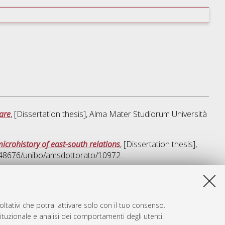
lare
, [Dissertation thesis], Alma Mater Studiorum Università
icrohistory of east-south relations
, [Dissertation thesis],
0.48676/unibo/amsdottorato/10972.
a lista e' stata generata il
Thu Aug 6 20:35:10 2026 CEST
.
ltativi che potrai attivare solo con il tuo consenso.
tituzionale e analisi dei comportamenti degli utenti.