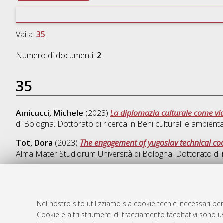
Vai a:
35
Numero di documenti:
2
.
35
Amicucci, Michele
(2023)
La diplomazia culturale come via 
di Bologna. Dottorato di ricerca in
Beni culturali e ambienta
Tot, Dora
(2023)
The engagement of yugoslav technical coop
Alma Mater Studiorum Università di Bologna. Dottorato di 
Nel nostro sito utilizziamo sia cookie tecnici necessari per
AMS Dotto
Atom
Cookie e altri strumenti di tracciamento facoltativi sono us
ISSN: 2038