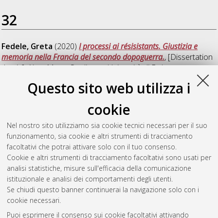
32
Fedele, Greta
(2020)
I processi ai résisistants. Giustizia e
memoria nella Francia del secondo dopoguerra.
, [Dissertation
thesis], Alma Mater Studiorum Università di Bologna.
Dottorato di ricerca in
Storia culture civilta'
, 32 Ciclo.
Questo sito web utilizza i
Monaco, Emanuele
(2020)
Transatlantic Brokers. A global
cookie
history of Jean Monnet’s network 1914-1943
, [Dissertation
thesis], Alma Mater Studiorum Università di Bologna.
Nel nostro sito utilizziamo sia cookie tecnici necessari per il suo
Dottorato di ricerca in
Storia culture civilta'
, 32 Ciclo. DOI
funzionamento, sia cookie e altri strumenti di tracciamento
10.48676/unibo/amsdottorato/9448.
facoltativi che potrai attivare solo con il tuo consenso.
Cookie e altri strumenti di tracciamento facoltativi sono usati per
Questa lista e' stata generata il
Thu Aug 6 20:35:11 2026
analisi statistiche, misure sull'efficacia della comunicazione
CEST
.
istituzionale e analisi dei comportamenti degli utenti.
Se chiudi questo banner continuerai la navigazione solo con i
cookie necessari.
Atom
Puoi esprimere il consenso sui cookie facoltativi attivando