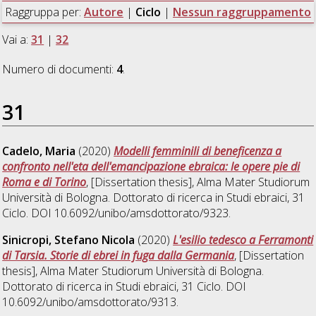
Raggruppa per:
Autore
|
Ciclo
|
Nessun raggruppamento
Vai a:
31
|
32
Numero di documenti:
4
.
31
Cadelo, Maria
(2020)
Modelli femminili di beneficenza a
confronto nell'eta dell'emancipazione ebraica: le opere pie di
Roma e di Torino
, [Dissertation thesis], Alma Mater Studiorum
Università di Bologna. Dottorato di ricerca in
Studi ebraici
, 31
Ciclo. DOI 10.6092/unibo/amsdottorato/9323.
Sinicropi, Stefano Nicola
(2020)
L'esilio tedesco a Ferramonti
di Tarsia. Storie di ebrei in fuga dalla Germania
, [Dissertation
thesis], Alma Mater Studiorum Università di Bologna.
Dottorato di ricerca in
Studi ebraici
, 31 Ciclo. DOI
10.6092/unibo/amsdottorato/9313.