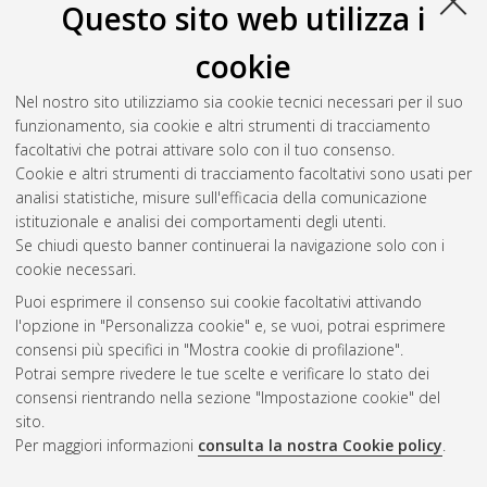
Questo sito web utilizza i
cookie
Nel nostro sito utilizziamo sia cookie tecnici necessari per il suo
funzionamento, sia cookie e altri strumenti di tracciamento
facoltativi che potrai attivare solo con il tuo consenso.
Cookie e altri strumenti di tracciamento facoltativi sono usati per
Gestione del documento:
analisi statistiche, misure sull'efficacia della comunicazione
istituzionale e analisi dei comportamenti degli utenti.
Se chiudi questo banner continuerai la navigazione solo con i
cookie necessari.
Atom
Puoi esprimere il consenso sui cookie facoltativi attivando
Rss 1.0
l'opzione in "Personalizza cookie" e, se vuoi, potrai esprimere
consensi più specifici in "Mostra cookie di profilazione".
Rss 2.0
Potrai sempre rivedere le tue scelte e verificare lo stato dei
consensi rientrando nella sezione "Impostazione cookie" del
sito.
AMS Dottorato
Per maggiori informazioni
consulta la nostra Cookie policy
.
ISSN: 2038-7946
Servizio implementato e gestito da
AlmaDL