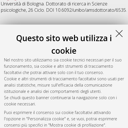
Università di Bologna. Dottorato di ricerca in
Scienze
psicologiche
, 26 Ciclo. DOI 10.6092/unibo/amsdottorato/6535.
Z
Questo sito web utilizza i
Zambianchi, Manuela
(2014)
The role of proactive coping
cookie
strategies and perceived health status for Social well-being and
life-project in old age.
, [Dissertation thesis], Alma Mater
Nel nostro sito utilizziamo sia cookie tecnici necessari per il suo
Studiorum Università di Bologna. Dottorato di ricerca in
funzionamento, sia cookie e altri strumenti di tracciamento
Scienze psicologiche
, 26 Ciclo. DOI
facoltativi che potrai attivare solo con il tuo consenso.
10.6092/unibo/amsdottorato/6470.
Cookie e altri strumenti di tracciamento facoltativi sono usati per
analisi statistiche, misure sull'efficacia della comunicazione
Questa lista e' stata generata il
Fri Aug 7 20:34:25 2026 CEST
.
istituzionale e analisi dei comportamenti degli utenti.
Se chiudi questo banner continuerai la navigazione solo con i
cookie necessari.
Atom
Puoi esprimere il consenso sui cookie facoltativi attivando
Rss 1.0
l'opzione in "Personalizza cookie" e, se vuoi, potrai esprimere
consensi più specifici in "Mostra cookie di profilazione".
Rss 2.0