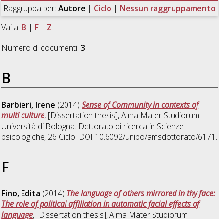
Raggruppa per:
Autore
|
Ciclo
|
Nessun raggruppamento
Vai a:
B
|
F
|
Z
Numero di documenti:
3
.
B
Barbieri, Irene
(2014)
Sense of Community in contexts of
multi culture
, [Dissertation thesis], Alma Mater Studiorum
Università di Bologna. Dottorato di ricerca in
Scienze
psicologiche
, 26 Ciclo. DOI 10.6092/unibo/amsdottorato/6171.
F
Fino, Edita
(2014)
The language of others mirrored in thy face:
The role of political affiliation in automatic facial effects of
language
, [Dissertation thesis], Alma Mater Studiorum