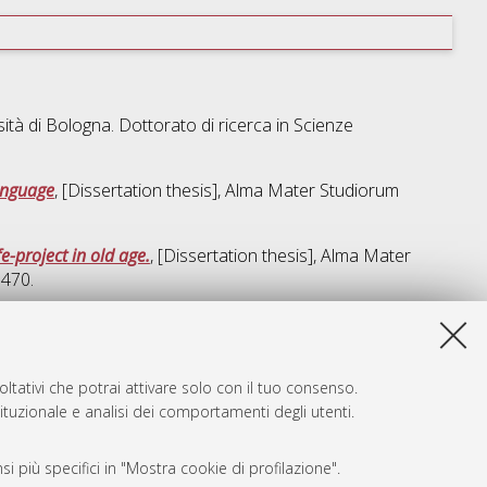
ità di Bologna. Dottorato di ricerca in
Scienze
language
, [Dissertation thesis], Alma Mater Studiorum
e-project in old age.
, [Dissertation thesis], Alma Mater
6470.
ta lista e' stata generata il
Sat Aug 8 20:34:51 2026 CEST
.
ltativi che potrai attivare solo con il tuo consenso.
tituzionale e analisi dei comportamenti degli utenti.
i più specifici in "Mostra cookie di profilazione".