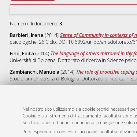
Numero di documenti:
3
.
Barbieri, Irene
(2014)
Sense of Community in contexts of m
psicologiche
, 26 Ciclo. DOI 10.6092/unibo/amsdottorato/6
Fino, Edita
(2014)
The language of others mirrored in thy fac
Università di Bologna. Dottorato di ricerca in
Scienze psico
Zambianchi, Manuela
(2014)
The role of proactive coping s
Studiorum Università di Bologna. Dottorato di ricerca in
Sc
Nel nostro sito utilizziamo sia cookie tecnici necessari per
AMS Dotto
Atom
Cookie e altri strumenti di tracciamento facoltativi sono us
ISSN: 2038
Se chiudi questo banner continuerai la navigazione solo c
Rss 1.0
Servizio i
Puoi esprimere il consenso sui cookie facoltativi attivando
Rss 2.0
Impostazio