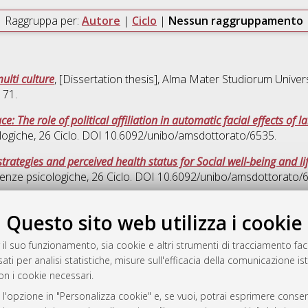
Raggruppa per:
Autore
|
Ciclo
|
Nessun raggruppamento
ulti culture
, [Dissertation thesis], Alma Mater Studiorum Univers
171.
e: The role of political affiliation in automatic facial effects of 
logiche
, 26 Ciclo. DOI 10.6092/unibo/amsdottorato/6535.
trategies and perceived health status for Social well-being and lif
ienze psicologiche
, 26 Ciclo. DOI 10.6092/unibo/amsdottorato/
Ques
Questo sito web utilizza i cookie
 il suo funzionamento, sia cookie e altri strumenti di tracciamento faco
rato
ati per analisi statistiche, misure sull'efficacia della comunicazione is
-7946
on i cookie necessari.
mplementato e gestito da
AlmaDL
 l'opzione in "Personalizza cookie" e, se vuoi, potrai esprimere consens
ni Cookie