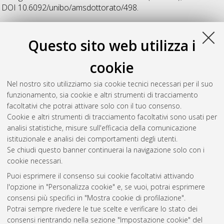
DOI 10.6092/unibo/amsdottorato/498.
R
Questo sito web utilizza i
cookie
Ruco, Alessia
(2007)
Alle origini dell'antropologia filosofica di
Helmuth Plessner: problemi di estesiologia
, [Dissertation
Nel nostro sito utilizziamo sia cookie tecnici necessari per il suo
thesis], Alma Mater Studiorum Università di Bologna.
funzionamento, sia cookie e altri strumenti di tracciamento
Dottorato di ricerca in
Filosofia (estetica ed etica)
, 19 Ciclo.
facoltativi che potrai attivare solo con il tuo consenso.
DOI 10.6092/unibo/amsdottorato/179.
Cookie e altri strumenti di tracciamento facoltativi sono usati per
analisi statistiche, misure sull'efficacia della comunicazione
Questa lista e' stata generata il
Fri Aug 7 20:30:52 2026 CEST
.
istituzionale e analisi dei comportamenti degli utenti.
Se chiudi questo banner continuerai la navigazione solo con i
cookie necessari.
Atom
Puoi esprimere il consenso sui cookie facoltativi attivando
Rss 1.0
l'opzione in "Personalizza cookie" e, se vuoi, potrai esprimere
consensi più specifici in "Mostra cookie di profilazione".
Rss 2.0
Potrai sempre rivedere le tue scelte e verificare lo stato dei
consensi rientrando nella sezione "Impostazione cookie" del