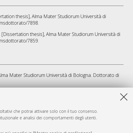
ertation thesis], Alma Mater Studiorum Università di
amsdottorato/7898.
, [Dissertation thesis], Alma Mater Studiorum Università di
amsdottorato/7859.
, Alma Mater Studiorum Università di Bologna. Dottorato di
a lista e' stata generata il
Wed Aug 5 20:34:02 2026 CEST
.
ltativi che potrai attivare solo con il tuo consenso.
tituzionale e analisi dei comportamenti degli utenti.