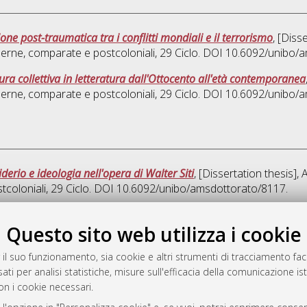
one post-traumatica tra i conflitti mondiali e il terrorismo
, [Diss
derne, comparate e postcoloniali
, 29 Ciclo. DOI 10.6092/unibo/
tura collettiva in letteratura dall'Ottocento all'età contemporanea
derne, comparate e postcoloniali
, 29 Ciclo. DOI 10.6092/unibo/
iderio e ideologia nell'opera di Walter Siti
, [Dissertation thesis]
tcoloniali
, 29 Ciclo. DOI 10.6092/unibo/amsdottorato/8117.
Quest
Questo sito web utilizza i cookie
 il suo funzionamento, sia cookie e altri strumenti di tracciamento faco
rato
ati per analisi statistiche, misure sull'efficacia della comunicazione is
-7946
on i cookie necessari.
mplementato e gestito da
AlmaDL