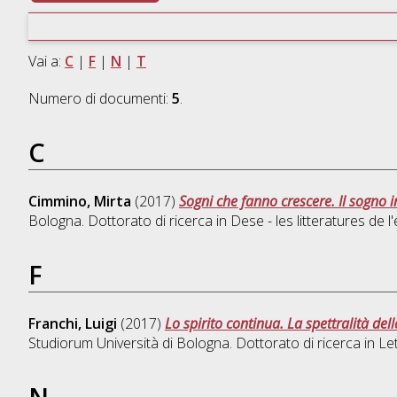
Vai a:
C
|
F
|
N
|
T
Numero di documenti:
5
.
C
Cimmino, Mirta
(2017)
Sogni che fanno crescere. Il sogno i
Bologna. Dottorato di ricerca in
Dese - les litteratures de 
F
Franchi, Luigi
(2017)
Lo spirito continua. La spettralità del
Studiorum Università di Bologna. Dottorato di ricerca in
Le
N