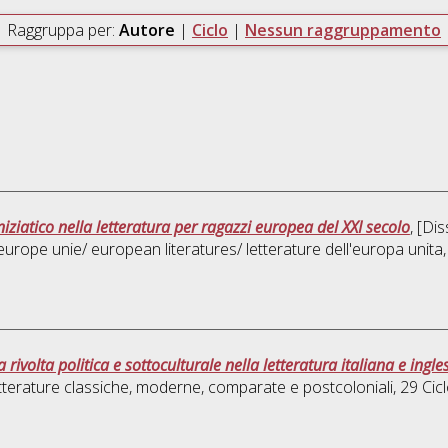
Raggruppa per:
Autore
|
Ciclo
|
Nessun raggruppamento
niziatico nella letteratura per ragazzi europea del XXI secolo
, [Di
l'europe unie/ european literatures/ letterature dell'europa unita
la rivolta politica e sottoculturale nella letteratura italiana e in
tterature classiche, moderne, comparate e postcoloniali
, 29 Ci