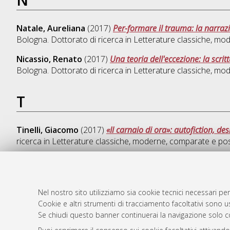
Natale, Aureliana
(2017)
Per-formare il trauma: la narrazi
Bologna. Dottorato di ricerca in
Letterature classiche, mo
Nicassio, Renato
(2017)
Una teoria dell'eccezione: la scrit
Bologna. Dottorato di ricerca in
Letterature classiche, mo
T
Tinelli, Giacomo
(2017)
«Il carnaio di ora»: autofiction, des
ricerca in
Letterature classiche, moderne, comparate e pos
Nel nostro sito utilizziamo sia cookie tecnici necessari per
AMS Dotto
Atom
Cookie e altri strumenti di tracciamento facoltativi sono us
ISSN: 2038
Rss 1.0
Se chiudi questo banner continuerai la navigazione solo c
Servizio i