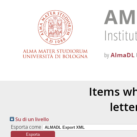
Items whe
lett
Su di un livello
Esporta come