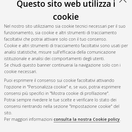
Questo sito web utilizza i
Numero di documenti:
1
.
cookie
Rivolta, Chiara Maria
(2017)
Cleone e Nicia: due leader a
confronto
, [Dissertation thesis], Alma Mater Studiorum
Nel nostro sito utilizziamo sia cookie tecnici necessari per il suo
Università di Bologna. Dottorato di ricerca in
Storia
, 28 Ciclo.
funzionamento, sia cookie e altri strumenti di tracciamento
DOI 10.6092/unibo/amsdottorato/8116.
facoltativi che potrai attivare solo con il tuo consenso.
Cookie e altri strumenti di tracciamento facoltativi sono usati per
Questa lista e' stata generata il
Sat Aug 8 20:35:15 2026
analisi statistiche, misure sull'efficacia della comunicazione
CEST
.
istituzionale e analisi dei comportamenti degli utenti.
Se chiudi questo banner continuerai la navigazione solo con i
cookie necessari.
Atom
Puoi esprimere il consenso sui cookie facoltativi attivando
Rss 1.0
l'opzione in "Personalizza cookie" e, se vuoi, potrai esprimere
consensi più specifici in "Mostra cookie di profilazione".
Rss 2.0
Potrai sempre rivedere le tue scelte e verificare lo stato dei
consensi rientrando nella sezione "Impostazione cookie" del
AMS Dottorato
sito.
Per maggiori informazioni
consulta la nostra Cookie policy
.
ISSN: 2038-7946
Servizio implementato e gestito da
AlmaDL