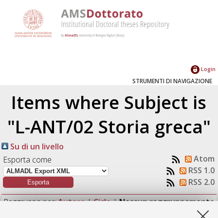
Login
STRUMENTI DI NAVIGAZIONE
Items where Subject is
"L-ANT/02 Storia greca"
Su di un livello
Atom
Esporta come
RSS 1.0
RSS 2.0
Raggruppa per:
Autore
|
Ciclo
|
Nessun raggruppamento