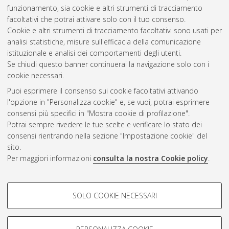
funzionamento, sia cookie e altri strumenti di tracciamento
facoltativi che potrai attivare solo con il tuo consenso.
Cookie e altri strumenti di tracciamento facoltativi sono usati per
Gestione del documento:
analisi statistiche, misure sull'efficacia della comunicazione
istituzionale e analisi dei comportamenti degli utenti.
Se chiudi questo banner continuerai la navigazione solo con i
cookie necessari.
Atom
Puoi esprimere il consenso sui cookie facoltativi attivando
Rss 1.0
l'opzione in "Personalizza cookie" e, se vuoi, potrai esprimere
consensi più specifici in "Mostra cookie di profilazione".
Rss 2.0
Potrai sempre rivedere le tue scelte e verificare lo stato dei
consensi rientrando nella sezione "Impostazione cookie" del
sito.
AMS Dottorato
Per maggiori informazioni
consulta la nostra Cookie policy
.
ISSN: 2038-7946
Servizio implementato e gestito da
AlmaDL
Impostazioni Cookie
COOKIE DI PROFILAZIONE -
SOLO COOKIE NECESSARI
Informativa sulla privacy
FACOLTATIVI
Condizioni d’uso del sito
Si tratta di cookie utilizzati per analizzare le caratteristiche della
navigazione degli utenti, creare profili in base al loro comportamento