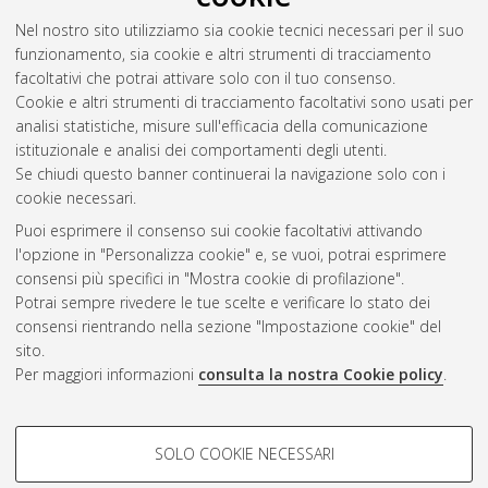
prassi nel processo civile
, [Dissertation thesis], Alma Mater
Nel nostro sito utilizziamo sia cookie tecnici necessari per il suo
Studiorum Università di Bologna. Dottorato di ricerca in
funzionamento, sia cookie e altri strumenti di tracciamento
Scienze giuridiche - phd in legal studies
, 33 Ciclo. DOI
facoltativi che potrai attivare solo con il tuo consenso.
10.48676/unibo/amsdottorato/9781.
Cookie e altri strumenti di tracciamento facoltativi sono usati per
analisi statistiche, misure sull'efficacia della comunicazione
Questa lista e' stata generata il
Fri Aug 7 20:33:49 2026 CEST
.
istituzionale e analisi dei comportamenti degli utenti.
Se chiudi questo banner continuerai la navigazione solo con i
cookie necessari.
Atom
Puoi esprimere il consenso sui cookie facoltativi attivando
Rss 1.0
l'opzione in "Personalizza cookie" e, se vuoi, potrai esprimere
consensi più specifici in "Mostra cookie di profilazione".
Rss 2.0
Potrai sempre rivedere le tue scelte e verificare lo stato dei
consensi rientrando nella sezione "Impostazione cookie" del
sito.
AMS Dottorato
Per maggiori informazioni
consulta la nostra Cookie policy
.
ISSN: 2038-7946
Servizio implementato e gestito da
AlmaDL
Impostazioni Cookie
COOKIE DI PROFILAZIONE -
SOLO COOKIE NECESSARI
Informativa sulla privacy
FACOLTATIVI
Condizioni d’uso del sito