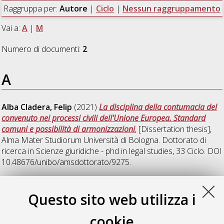
Raggruppa per:
Autore
|
Ciclo
|
Nessun raggruppamento
Vai a:
A
|
M
Numero di documenti:
2
.
A
Alba Cladera, Felip
(2021)
La disciplina della contumacia del
convenuto nei processi civili dell'Unione Europea. Standard
comuni e possibilità di armonizzazioni
, [Dissertation thesis],
Alma Mater Studiorum Università di Bologna. Dottorato di
ricerca in
Scienze giuridiche - phd in legal studies
, 33 Ciclo. DOI
10.48676/unibo/amsdottorato/9275.
M
Questo sito web utilizza i
cookie
Mancuso, Carolina
(2021)
L'efficacia normativa delle buone