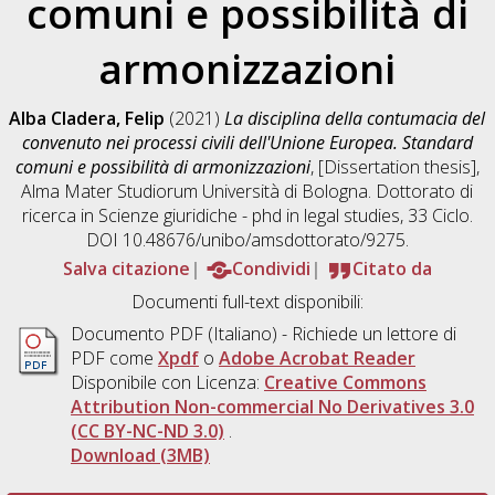
comuni e possibilità di
armonizzazioni
Alba Cladera, Felip
(2021)
La disciplina della contumacia del
convenuto nei processi civili dell'Unione Europea. Standard
comuni e possibilità di armonizzazioni
, [Dissertation thesis],
Alma Mater Studiorum Università di Bologna. Dottorato di
ricerca in
Scienze giuridiche - phd in legal studies
, 33 Ciclo.
DOI 10.48676/unibo/amsdottorato/9275.
Salva citazione
Condividi
Citato da
Documenti full-text disponibili:
Documento PDF
(Italiano) - Richiede un lettore di
PDF come
Xpdf
o
Adobe Acrobat Reader
Disponibile con Licenza:
Creative Commons
Attribution Non-commercial No Derivatives 3.0
(CC BY-NC-ND 3.0)
.
Download (3MB)