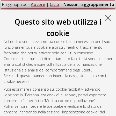
Raggruppa per:
Autore
|
Ciclo
|
Nessun raggruppamento
Numero di documenti:
1
.
Questo sito web utilizza i
Castellucci, Sebastiano
(2023)
Lavorare il tempo. I diritti del
cookie
prestatore tra tecnica e società
, [Dissertation thesis], Alma
Mater Studiorum Università di Bologna. Dottorato di ricerca in
Nel nostro sito utilizziamo sia cookie tecnici necessari per il suo
Scienze giuridiche
, 35 Ciclo. DOI
funzionamento, sia cookie e altri strumenti di tracciamento
10.48676/unibo/amsdottorato/10185.
facoltativi che potrai attivare solo con il tuo consenso.
Cookie e altri strumenti di tracciamento facoltativi sono usati per
Questa lista e' stata generata il
Thu Aug 6 20:35:19 2026
analisi statistiche, misure sull'efficacia della comunicazione
CEST
.
istituzionale e analisi dei comportamenti degli utenti.
Se chiudi questo banner continuerai la navigazione solo con i
cookie necessari.
Atom
Puoi esprimere il consenso sui cookie facoltativi attivando
Rss 1.0
l'opzione in "Personalizza cookie" e, se vuoi, potrai esprimere
consensi più specifici in "Mostra cookie di profilazione".
Rss 2.0
Potrai sempre rivedere le tue scelte e verificare lo stato dei
consensi rientrando nella sezione "Impostazione cookie" del