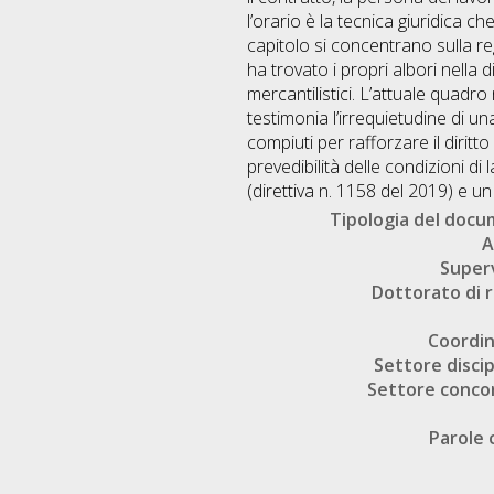
l’orario è la tecnica giuridica c
capitolo si concentrano sulla re
ha trovato i propri albori nella 
mercantilistici. L’attuale quadro
testimonia l’irrequietudine di u
compiuti per rafforzare il dirit
prevedibilità delle condizioni di 
(direttiva n. 1158 del 2019) e u
Tipologia del doc
A
Super
Dottorato di r
Coordi
Settore discip
Settore conco
Parole 