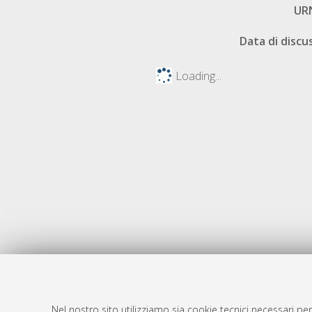
UR
Data di discu
Loading...
Nel nostro sito utilizziamo sia cookie tecnici necessari per