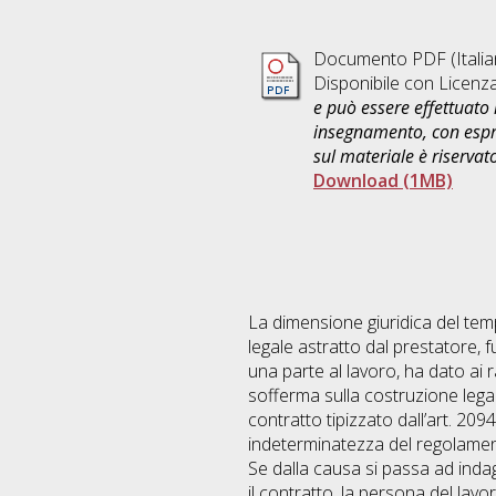
Documento PDF
(Itali
Disponibile con Licenz
e può essere effettuato 
insegnamento, con espre
sul materiale è riservat
Download (1MB)
La dimensione giuridica del temp
legale astratto dal prestatore, 
una parte al lavoro, ha dato ai ra
sofferma sulla costruzione legal
contratto tipizzato dall’art. 209
indeterminatezza del regolament
Se dalla causa si passa ad indaga
il contratto, la persona del lavor