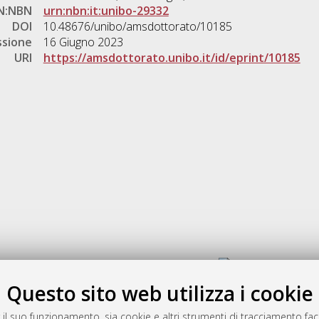
N:NBN
urn:nbn:it:unibo-29332
DOI
10.48676/unibo/amsdottorato/10185
ssione
16 Giugno 2023
URI
https://amsdottorato.unibo.it/id/eprint/10185
Gestione del documento:
Questo sito web utilizza i cookie
 il suo funzionamento, sia cookie e altri strumenti di tracciamento faco