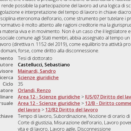
he rende possibile la partecipazione del lavoro ad una logica di s
golazione e interpretazione del tempo di lavoro in chiave diacron
disciplina eteronoma dell’orario, come strumento per tutelare i pr
 normativo è molto attento alle ragioni creditorie ma la giurispru
na materia viva e in movimento. Non è un caso che il legislatore e
to sociale comune agli Stati membri, abbia assegnato al tempo un
lavoro (direttiva n. 1152 del 2019), come equilibrio tra attività pr
n domani, forse, come diritto alla disconnessione.
umento
Tesi di dottorato
utore
Castellucci, Sebastiano
visore
Mainardi, Sandro
icerca
Scienze giuridiche
Ciclo
35
natore
Orlandi, Renzo
linare
Area 12 - Scienze giuridiche
>
IUS/07 Diritto del la
rsuale
Area 12 - Scienze giuridiche
>
12/B - Diritto comme
del lavoro
>
12/B2 Diritto del lavoro
chiave
Tempo di lavoro, Subordinazione, Nozione di orario di 
Corte di giustizia, Misurazione dell'orario, Lavoro pove
vita e di lavoro, Lavoro agile, Disconnessione