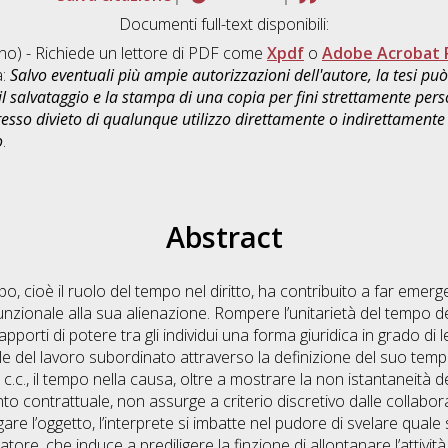
Documenti full-text disponibili:
ano) - Richiede un lettore di PDF come
Xpdf
o
Adobe Acrobat 
a:
Salvo eventuali più ampie autorizzazioni dell'autore, la tesi p
il salvataggio e la stampa di una copia per fini strettamente person
sso divieto di qualunque utilizzo direttamente o indirettamente 
o
.
Abstract
o, cioè il ruolo del tempo nel diritto, ha contribuito a far emerg
funzionale alla sua alienazione. Rompere l’unitarietà del tempo 
pporti di potere tra gli individui una forma giuridica in grado di leg
e del lavoro subordinato attraverso la definizione del suo tempo.
4 c.c., il tempo nella causa, oltre a mostrare la non istantaneità 
o contrattuale, non assurge a criterio discretivo dalle collabo
re l’oggetto, l’interprete si imbatte nel pudore di svelare quale 
atore, che induce a prediligere la finzione di allontanare l’attivit