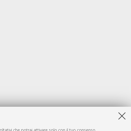
ltativi che potrai attivare solo con il tuo consenso.