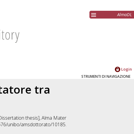
AlmaDL
Login
STRUMENTI DI NAVIGAZIONE
statore tra
[Dissertation thesis], Alma Mater
8676/unibo/amsdottorato/10185.