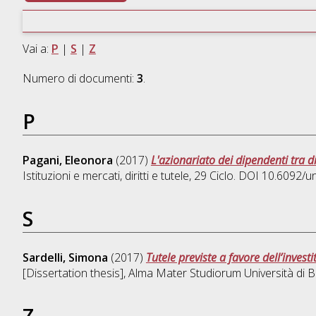
Vai a:
P
|
S
|
Z
Numero di documenti:
3
.
P
Pagani, Eleonora
(2017)
L'azionariato dei dipendenti tra di
Istituzioni e mercati, diritti e tutele
, 29 Ciclo. DOI 10.6092/
S
Sardelli, Simona
(2017)
Tutele previste a favore dell’inves
[Dissertation thesis], Alma Mater Studiorum Università di B
Z