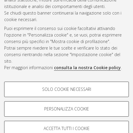
istituzionale e analisi dei comportamenti degli utenti.
Se chiudi questo banner continuerai la navigazione solo con i
cookie necessari.
Atom
Puoi esprimere il consenso sui cookie facoltativi attivando
Rss 1.0
l'opzione in "Personalizza cookie" e, se vuoi, potrai esprimere
consensi più specifici in "Mostra cookie di profilazione".
Rss 2.0
Potrai sempre rivedere le tue scelte e verificare lo stato dei
consensi rientrando nella sezione "Impostazione cookie" del
sito.
AMS Dottorato
Per maggiori informazioni
consulta la nostra Cookie policy
.
ISSN: 2038-7946
Servizio implementato e gestito da
AlmaDL
Impostazioni Cookie
COOKIE DI PROFILAZIONE -
SOLO COOKIE NECESSARI
Informativa sulla privacy
FACOLTATIVI
Condizioni d’uso del sito
Si tratta di cookie utilizzati per analizzare le caratteristiche della
navigazione degli utenti, creare profili in base al loro comportamento
PERSONALIZZA COOKIE
sul sito, per analisi di marketing.
Mostra cookie di profilazione
ACCETTA TUTTI I COOKIE
Google/Youtube Video