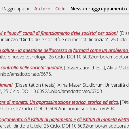
Raggruppa per:
Autore
|
Ciclo
|
Nessun raggruppamento
vi e "nuovi" canali di finanziamento delle societa' per azioni
, [Di
: indirizzo "Diritto delle società e dei mercati finanziari"
, 25 Cicl
lla salute - la questione dell’accesso ai farmaci come un problema 
ritto e nuove tecnologie
, 26 Ciclo. DOI 10.6092/unibo/amsdotto
controllo nelle societa' quotate
, [Dissertation thesis], Alma Mat
/unibo/amsdottorato/6676.
timenti
, [Dissertation thesis], Alma Mater Studiorum Università d
"
, 25 Ciclo. DOI 10.6092/unibo/amsdottorato/6703.
lare di moneta: Un'approssimazione teorica, storica ed etica
, [Di
e tutele
, 27 Ciclo. DOI 10.6092/unibo/amsdottorato/6504.
pagamento: Gli istituti di pagamento e gli istituti di moneta elett
ercati, diritto e tutele
, 26 Ciclo. DOI 10.6092/unibo/amsdottorat