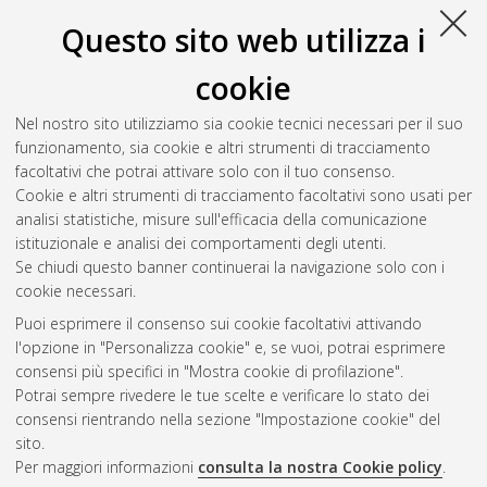
Questo sito web utilizza i
cookie
Nel nostro sito utilizziamo sia cookie tecnici necessari per il suo
funzionamento, sia cookie e altri strumenti di tracciamento
facoltativi che potrai attivare solo con il tuo consenso.
Cookie e altri strumenti di tracciamento facoltativi sono usati per
Gestione del documento:
analisi statistiche, misure sull'efficacia della comunicazione
istituzionale e analisi dei comportamenti degli utenti.
Se chiudi questo banner continuerai la navigazione solo con i
cookie necessari.
Atom
Puoi esprimere il consenso sui cookie facoltativi attivando
Rss 1.0
l'opzione in "Personalizza cookie" e, se vuoi, potrai esprimere
consensi più specifici in "Mostra cookie di profilazione".
Rss 2.0
Potrai sempre rivedere le tue scelte e verificare lo stato dei
consensi rientrando nella sezione "Impostazione cookie" del
sito.
AMS Dottorato
Per maggiori informazioni
consulta la nostra Cookie policy
.
ISSN: 2038-7946