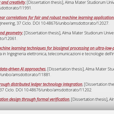
and creativity
, [Dissertation thesis], Alma Mater Studiorum Univ
sdottorato/11991.
ar correlations for fair and robust machine learning application
ineering
, 37 Ciclo. DOI 10.48676/unibo/amsdottorato/12027.
und geometry
, [Dissertation thesis], Alma Mater Studiorum Unive
ato/12061.
hine learning techniques for biosignal processing on ultra-low
a in
Ingegneria elettronica, telecomunicazioni e tecnologie dell
data-driven AI approaches
, [Dissertation thesis], Alma Mater St
76/unibo/amsdottorato/11881.
ough distributed ledger technology integration
, [Dissertation t
 37 Ciclo. DOI 10.48676/unibo/amsdottorato/11202.
tion design through formal verification
, [Dissertation thesis], 