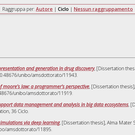
Raggruppa per:
Autore
|
Ciclo
|
Nessun raggruppamento
resentation and generation in drug discovery
, [Dissertation the
 10.48676/unibo/amsdottorato/11943.
of moore's law: a programmer's perspective
, [Dissertation thesi
0.48676/unibo/amsdottorato/11919.
upport data management and analysis in big data ecosystems
, [
tion
, 36 Ciclo.
 simulations via deep learning
, [Dissertation thesis], Alma Mater 
nibo/amsdottorato/11895.