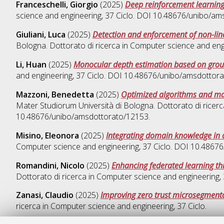
Franceschelli, Giorgio
(2025)
Deep reinforcement learning 
science and engineering
, 37 Ciclo. DOI 10.48676/unibo/am
Giuliani, Luca
(2025)
Detection and enforcement of non-line
Bologna. Dottorato di ricerca in
Computer science and eng
Li, Huan
(2025)
Monocular depth estimation based on gro
and engineering
, 37 Ciclo. DOI 10.48676/unibo/amsdottor
Mazzoni, Benedetta
(2025)
Optimized algorithms and mac
Mater Studiorum Università di Bologna. Dottorato di ricerc
10.48676/unibo/amsdottorato/12153.
Misino, Eleonora
(2025)
Integrating domain knowledge in 
Computer science and engineering
, 37 Ciclo. DOI 10.486
Romandini, Nicolo
(2025)
Enhancing federated learning thr
Dottorato di ricerca in
Computer science and engineering
,
Zanasi, Claudio
(2025)
Improving zero trust microsegmenta
ricerca in
Computer science and engineering
, 37 Ciclo.