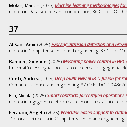
Molan, Martin
(2025)
Machine learning methodologies for
ricerca in
Data science and computation
, 36 Ciclo. DOI 1
37
Al Sadi, Amir
(2025)
Evolving intrusion detection and pre
ricerca in
Computer science and engineering
, 37 Ciclo. D
Bambini, Giovanni
(2025)
Mastering power control in HPC 
Università di Bologna. Dottorato di ricerca in
Ingegneria el
Conti, Andrea
(2025)
Deep multi-view RGB-D fusion for ro
Computer science and engineering
, 37 Ciclo. DOI 10.486
Elia, Nicola
(2025)
Smart contracts for certified operations i
ricerca in
Ingegneria elettronica, telecomunicazioni e tecno
Feraudo, Angelo
(2025)
Vehicular-based support to cuttin
Dottorato di ricerca in
Computer science and engineering
,