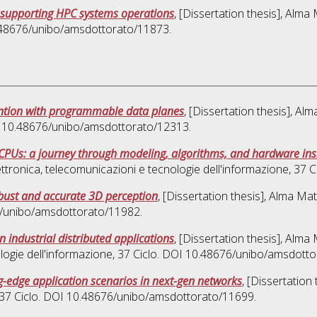
 supporting HPC systems operations
, [Dissertation thesis], Alm
0.48676/unibo/amsdottorato/11873.
vention with programmable data planes
, [Dissertation thesis], A
OI 10.48676/unibo/amsdottorato/12313.
CPUs: a journey through modeling, algorithms, and hardware ins
ettronica, telecomunicazioni e tecnologie dell'informazione
, 37 
bust and accurate 3D perception
, [Dissertation thesis], Alma Ma
76/unibo/amsdottorato/11982.
n industrial distributed applications
, [Dissertation thesis], Alm
logie dell'informazione
, 37 Ciclo. DOI 10.48676/unibo/amsdott
g-edge application scenarios in next-gen networks
, [Dissertation
 37 Ciclo. DOI 10.48676/unibo/amsdottorato/11699.