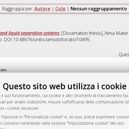
Raggruppa per:
Autore
|
Ciclo
|
Nessun raggruppamento
and liquid separation systems
, [Dissertation thesis], Alma Mater
clo. DOI 10.48676/unibo/amsdottorato/10495.
Quest
rato
-7946
Questo sito web utilizza i cookie
mplementato e gestito da
AlmaDL
ni Cookie
 il suo funzionamento, sia cookie e altri strumenti di tracciamento faco
 sulla privacy
ati per analisi statistiche, misure sull'efficacia della comunicazione is
d’uso del sito
on i cookie necessari.
 l'opzione in "Personalizza cookie" e, se vuoi, potrai esprimere consens
dei consensi rientrando nella sezione "Impostazione cookie" del sito.
i Bologna, 2007-2026.