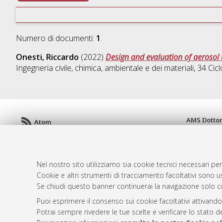
Numero di documenti:
1
.
Onesti, Riccardo
(2022)
Design and evaluation of aerosol 
Ingegneria civile, chimica, ambientale e dei materiali
, 34 Ci
AMS Dotto
Atom
ISSN: 2038
Rss 1.0
Servizio i
Rss 2.0
Impostazio
Nel nostro sito utilizziamo sia cookie tecnici necessari per
Informativa
Cookie e altri strumenti di tracciamento facoltativi sono us
Condizioni 
Se chiudi questo banner continuerai la navigazione solo c
Puoi esprimere il consenso sui cookie facoltativi attivando
Potrai sempre rivedere le tue scelte e verificare lo stato 
© ALMA MATER STUDIORUM - Università d