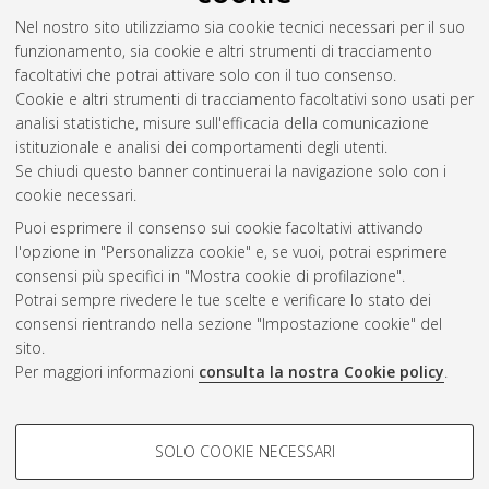
2014
(2)
2013
(2)
Nel nostro sito utilizziamo sia cookie tecnici necessari per il suo
2010
(3)
funzionamento, sia cookie e altri strumenti di tracciamento
2009
(5)
facoltativi che potrai attivare solo con il tuo consenso.
2008
(2)
Cookie e altri strumenti di tracciamento facoltativi sono usati per
2007
(1)
analisi statistiche, misure sull'efficacia della comunicazione
istituzionale e analisi dei comportamenti degli utenti.
Se chiudi questo banner continuerai la navigazione solo con i
cookie necessari.
Atom
Puoi esprimere il consenso sui cookie facoltativi attivando
Rss 1.0
l'opzione in "Personalizza cookie" e, se vuoi, potrai esprimere
consensi più specifici in "Mostra cookie di profilazione".
Rss 2.0
Potrai sempre rivedere le tue scelte e verificare lo stato dei
consensi rientrando nella sezione "Impostazione cookie" del
sito.
AMS Dottorato
Per maggiori informazioni
consulta la nostra Cookie policy
.
ISSN: 2038-7946
Servizio implementato e gestito da
AlmaDL
COOKIE DI PROFILAZIONE -
Impostazioni Cookie
SOLO COOKIE NECESSARI
Informativa sulla privacy
FACOLTATIVI
Condizioni d’uso del sito