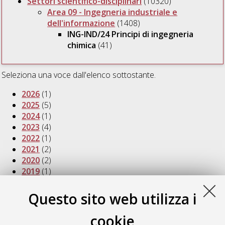
Settori scientifico-disciplinari
(10320)
Area 09 - Ingegneria industriale e
dell'informazione
(1408)
ING-IND/24 Principi di ingegneria
chimica
(41)
Seleziona una voce dall'elenco sottostante.
2026
(1)
2025
(5)
2024
(1)
2023
(4)
2022
(1)
2021
(2)
2020
(2)
2019
(1)
2018
(3)
2017
(2)
Questo sito web utilizza i
2016
(3)
2015
(1)
cookie