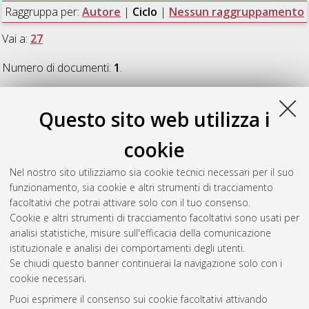
Raggruppa per:
Autore
|
Ciclo
|
Nessun raggruppamento
Vai a:
27
Numero di documenti:
1
.
27
Questo sito web utilizza i
cookie
Gemeda, Aweke Elias
(2015)
Solubility, diffusivity and
permeability of gases in glassy polymers
, [Dissertation thesis],
Nel nostro sito utilizziamo sia cookie tecnici necessari per il suo
Alma Mater Studiorum Università di Bologna. Dottorato di
funzionamento, sia cookie e altri strumenti di tracciamento
ricerca in
Ingegneria chimica dell'ambiente e della sicurezza
,
facoltativi che potrai attivare solo con il tuo consenso.
27 Ciclo. DOI 10.6092/unibo/amsdottorato/7102.
Cookie e altri strumenti di tracciamento facoltativi sono usati per
analisi statistiche, misure sull'efficacia della comunicazione
Questa lista e' stata generata il
Fri Aug 7 20:34:12 2026 CEST
.
istituzionale e analisi dei comportamenti degli utenti.
Se chiudi questo banner continuerai la navigazione solo con i
cookie necessari.
Atom
Puoi esprimere il consenso sui cookie facoltativi attivando
Rss 1.0