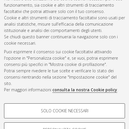
scienze avanzate dell'ingegneria
, 29 Ciclo. DOI
funzionamento, sia cookie e altri strumenti di tracciamento
10.6092/unibo/amsdottorato/7950.
facoltativi che potrai attivare solo con il tuo consenso.
Cookie e altri strumenti di tracciamento facoltativi sono usati per
Questa lista e' stata generata il
Sun Aug 9 20:33:57 2026
analisi statistiche, misure sull'efficacia della comunicazione
CEST
.
istituzionale e analisi dei comportamenti degli utenti.
Se chiudi questo banner continuerai la navigazione solo con i
cookie necessari.
Atom
Puoi esprimere il consenso sui cookie facoltativi attivando
Rss 1.0
l'opzione in "Personalizza cookie" e, se vuoi, potrai esprimere
consensi più specifici in "Mostra cookie di profilazione".
Rss 2.0
Potrai sempre rivedere le tue scelte e verificare lo stato dei
consensi rientrando nella sezione "Impostazione cookie" del
sito.
AMS Dottorato
Per maggiori informazioni
consulta la nostra Cookie policy
.
ISSN: 2038-7946
Servizio implementato e gestito da
AlmaDL
COOKIE DI PROFILAZIONE -
Impostazioni Cookie
SOLO COOKIE NECESSARI
Informativa sulla privacy
FACOLTATIVI
Condizioni d’uso del sito
Si tratta di cookie utilizzati per analizzare le caratteristiche della
navigazione degli utenti, creare profili in base al loro comportamento