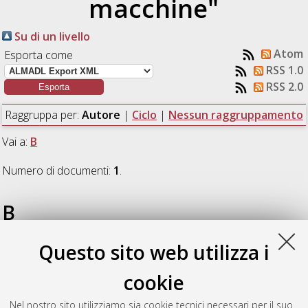
macchine"
Su di un livello
Atom
Esporta come
RSS 1.0
RSS 2.0
Raggruppa per:
Autore
|
Ciclo
|
Nessun raggruppamento
Vai a:
B
Numero di documenti:
1
.
B
Questo sito web utilizza i
Brugo, Tommaso Maria
(2017)
Fracture Toughening and Self-
Healing of Composite Laminates by Nanofibrous Mats
cookie
Interleaving
, [Dissertation thesis], Alma Mater Studiorum
Università di Bologna. Dottorato di ricerca in
Meccanica e
Nel nostro sito utilizziamo sia cookie tecnici necessari per il suo